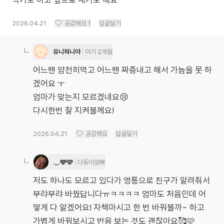
먹기도 하고 옆으로 새기도 해요
2026.04.21
공감해요
1
답글달기
유니혀니야
아기 2개월
어느땐 얌전히먹고 어느땐 짜증내고 해서 가늠을 못 하
겠어요 ㅜ
엄마가 맞는지 모르겠네요😢
다시한번 잘 지켜볼께요!
2026.04.21
공감해요
답글달기
._.🩵🩷
다둥이엄빠
저도 하나도 모르고 있다가 영통으로 친구가 알려줘서
부랴부랴 바꿨답니다ㅠㅋㅋㅋㅋ 엄마도 처음인데 어
떻게 다 알겠어요! 자책마시고 한 번 바꿔볼까~ 하고
가볍게 바꿔보시고 반응 보는 것도 괜찮아요🥰🩷