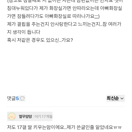
(참고로 잠잘때도 저 없이는 자는데 남편없이는 안자요 셋이
침대누워있다가 제가 화장실가면 안따라오는데 아빠화장실
가면 잠들려다가도 아빠화장실로 따라나가요;;;)
제가 결핍을 주는건지 안사랑한다고 느끼는건지..참 여러가
지 생각이 듭니다
혹시 저같은 경우도 있으신..가요?
댓글
5
최신순
열무얌얌
아기 17개월
저도 17갤 딸 키우는맘이에요..제가 쓴글인줄 알았네요ㅠㅠ