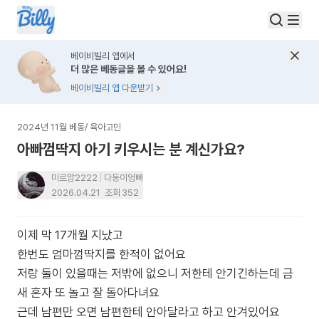
베이비빌리 앱에서
더 많은 베동글을 볼 수 있어요!
베이비빌리 앱 다운받기
2024년 11월 베동
/
육아고민
아빠껌딱지 아기 키우시는 분 계신가요?
미르맘2222
다둥이엄빠
2026.04.21
조회
352
이제 막 17개월 지났고
한번도 엄마껌딱지를 한적이 없어요
저랑 둘이 있을때는 저밖에 없으니 저한테 안기긴하는데 금
새 혼자 또 놀고 잘 돌아다녀요
근데 남편만 오면 남편한테 안아달라고 하고 안겨있어요