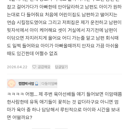
잡고 걸어가다가 아빠한테 안아달라하고 남편도 아이가 원하
는대로 다 들어줘요 처음에 어린이집도 남편하고 떨어지는
연습 시킬정도였어요 그리고 저희집은 제가 운전하고 남편이
뒷자석에서 아이 케어해요 셋이 거실에서 자기전에 남편이
이닦으면 자지러지게 울어요 어디 가는줄 알고 남편 회식때
도 일찍 들어와요 아이가 아빠올때까지 안자요 가끔 아쉬울
때도 있긴한데 어쩔수 없죠
2026.04.22
공감해요
답글달기
쩝쩝박사맘
다둥이엄빠
ㅋㅋㅋㅋ 어쩜… 제 주변 육아선배들 얘기 들어보면 이맘때쯤
한사람한테 유독 애기들이 꽃히는 것 같더라구요 아니면 엄
마가 육아 중 하나 담당해서 루틴적으로 아이와 시간을 보내
면 어떨까요?