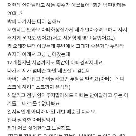
저한테 안아달라고 하는 횟수가 예를들어 1회면 남편한테는
20회..?
밖에 나가서는 더더 심해요
저한테는 안와요 아빠화장실가게 제가 안아주려고하니 자지
러지게 운적도 있어요(저도 서운함에 몇번 울었어요..)
꽤 오래전부터 이랬는데 주변에서 그때가 좋은거다 누려라
효자다 이래서 그냥 넘어갔는데
17개월지난 시점까지도 똑같이 아빠껌딱지네요
나가서 제가 엄마손 하면 제손잡고 걷는데
아빠는 손안잡고 안아달라고만 두팔을 벌려요(아빠는 목디
스크에 허리디스크까지 온상태)
해달라고 전부 안아주지말라해도 아빠는 안아달라고 우는 아
기를 그대로 둘수없나봐요
일시적인게 아니라 매일 매번 매순간 이래요
진짜 심각한 아빠껌딱지
제가 저를 싫어한다고 느낄정도..