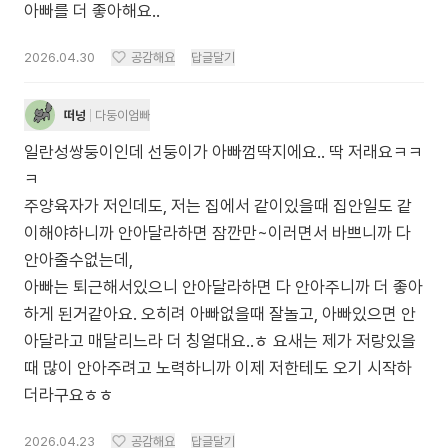
아빠를 더 좋아해요..
2026.04.30
공감해요
답글달기
떠넝
다둥이엄빠
일란성쌍둥이인데 선둥이가 아빠껌딱지에요.. 딱 저래요ㅋㅋ
ㅋ
주양육자가 저인데도, 저는 집에서 같이있을때 집안일도 같
이해야하니까 안아달라하면 잠깐만~이러면서 바쁘니까 다
안아줄수없는데,
아빠는 퇴근해서있으니 안아달라하면 다 안아주니까 더 좋아
하게 된거같아요. 오히려 아빠없을때 잘놀고, 아빠있으면 안
아달라고 매달리느라 더 칭얼대요..ㅎ 요새는 제가 저랑있을
때 많이 안아주려고 노력하니까 이제 저한테도 오기 시작하
2026.04.23
공감해요
답글달기