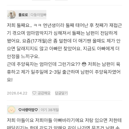
폴로로
다둥이엄빠
저희 둘째요.. ㅋㅋ 연년생이라 둘째 태어난 후 첫째가 재접근
기 겪으며 엄마껌딱지가 심해져서 둘째는 남편이 전담하게
됐어요. 요즘(17개월)은 좀 덜한데 더 애기땐 울때도 제가 안
으면 달래지지도 않고 아빠만 찾았어요. 지금도 아빠에게 더
안정을 느끼구요.
근데 주양육자는 엄마인데 그런가요?? 😳 저희는 남편이 육
휴하고 제가 일주일에 2-3일 출근하며 남편이 주양육자였어
요!
2026.04.22
공감해요
답글달기
♡사랑이맘♡
아기 38개월
저희 아들이요 저희아들 아빠바라기에요 저랑 있으면 저한테
매달리기는 한데 강도가 약해요 같이 나가면 무조건 남편 손