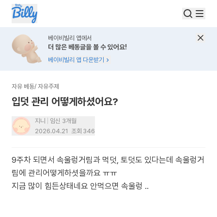
베이비빌리 앱에서
더 많은 베동글을 볼 수 있어요!
베이비빌리 앱 다운받기
자유 베동
/
자유주제
입덧 관리 어떻게하셨어요?
지니
임신 3개월
2026.04.21
조회
346
9주차 되면서 속울렁거림과 먹덧, 토덧도 있다는데 속울렁거
림에 관리어떻게하셧을까요 ㅠㅠ
지금 많이 힘든상태네요 안먹으면 속울렁 ..