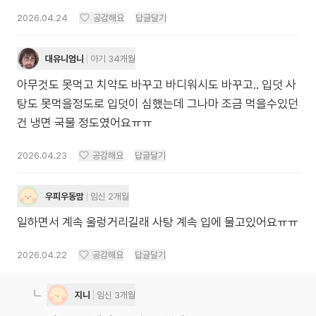
2026.04.24
공감해요
답글달기
대유니엄니
아기 34개월
아무것도 못먹고 치약도 바꾸고 바디워시도 바꾸고.. 입덧 사
탕도 못먹을정도로 입덧이 심했는데 그나마 조금 먹을수있던
건 냉면 국물 정도였어요ㅠㅠ
2026.04.23
공감해요
답글달기
우피우동맘
임신 2개월
일하면서 계속 울렁거리길래 사탕 계속 입에 물고있어요ㅠㅠ
2026.04.22
공감해요
답글달기
지니
임신 3개월