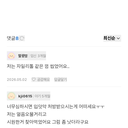
댓글
8
최신순
말랑맘
임신 3개월
저는 자일리톨 같은 껌 씹었어요..
2026.05.02
공감해요
답글달기
kji0615
아기 5개월
너무심하시면 입덧약 처방받으시는게 어떠세요ㅜㅜ
저는 얼음오물거리고
시원한거 찾아먹었어요 그럼 좀 낫더라구요