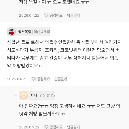
저랑 똑같네여 ㅠ 오늘 토했네요 ㅠㅠ
2026.04.22
공감해요
답글달기
맘쓰복땡
임신 4개월
심할땐 물도 토해서 먹을수있을만한 음식들 찾아서 여러가지
시도하다가 누룽지, 포카리, 코코넛워터 이런거 먹으면서 버
티다가 몸무게도 줄고 갈증이 너무 심해지니 힘들어서 입덧
약 처방받았어요ㅠ
2026.04.21
공감해요
답글달기
지니
임신 3개월
아 진짜요?ㅠㅠ 엄청 고생하시네요 ㅠㅠ 저도 그냥 입
덧약 처방 받을까봐요 ㅠ
2026.04.22
공감해요
답글달기