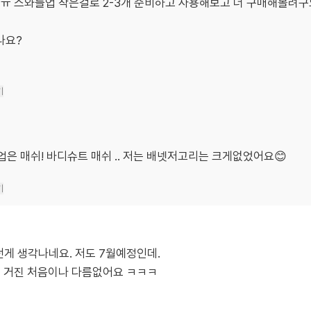
ㅠ 스와들업 작은걸로 2-3개 준비하고 사용해보고 더 구매해볼려구
나요?
기
은 매쉬! 바디슈트 매쉬 .. 저는 배넷저고리는 크게없었어요😊
기
던게 생각나네요. 저도 7월예정인데.
도 거진 처음이나 다름없어요 ㅋㅋㅋ