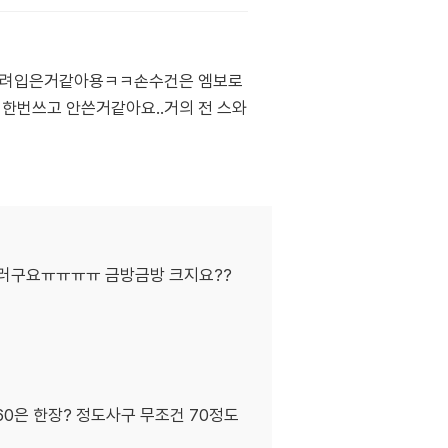
도 돌려입은거같아용ㅋㅋ손수건은 엠보로
한번쓰고 안쓴거같아요..거의 전 스와
할러구요ㅠㅠㅠㅠ 금방금방 크지요??
0은 한장? 정도사구 무조건 70정도