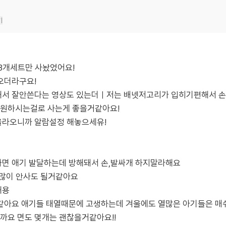
기
3개세트만 사놨었어요!
오더라구요!
해서 잘안쓴다는 영상도 있는더ㅣ저는 배넷저고리가 입히기편해서 
 원하시는걸로 사는게 좋을거같아요!
올라오니까 알람설정 해놓으세유!
면 애기 발달하는데 방해돼서 손,발싸개 하지말라해요
 많이 안사도 될거같아요
해용
같아요 애기들 태열때문에 고생하는데 겨울에도 열많은 아기들은 매
요 면도 몇개는 괜찮을거같아요!!