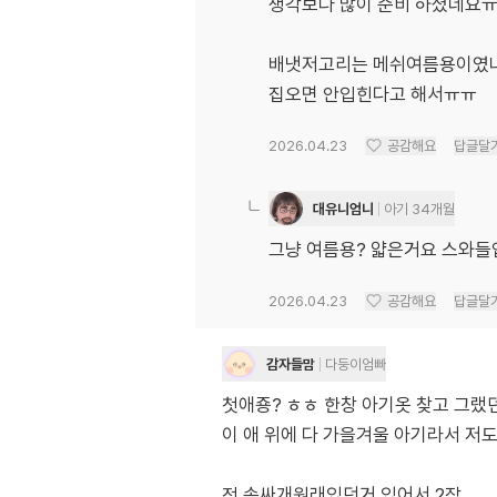
생각보다 많이 준비 하셨네요ㅠ
배냇저고리는 메쉬여름용이였
집오면 안입힌다고 해서ㅠㅠ
2026.04.23
공감해요
답글달
대유니엄니
아기 34개월
그냥 여름용? 얇은거요 스와들업
2026.04.23
공감해요
답글달
감자들맘
다둥이엄빠
첫애죵? ㅎㅎ 한창 아기옷 찾고 그랬
이 애 위에 다 가을겨울 아기라서 저
전 속싸개원래있던거 있어서 2장