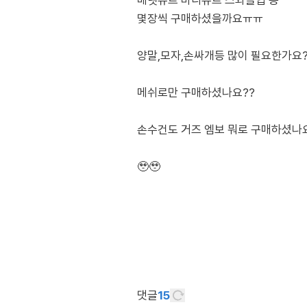
배넷슈트 바디슈트 스와들업 등
몇장씩 구매하셨을까요ㅠㅠ
양말,모자,손싸개등 많이 필요한가요?
메쉬로만 구매하셨나요??
손수건도 거즈 엠보 뭐로 구매하셨나
🥹🥹
댓글
15