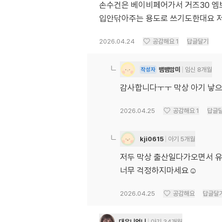
손수건은 베이비페어가서 거즈30 엠보
입안닦아주는 용도로 쓰기도한대요 저
2026.04.24
공감해요
1
답글달기
뱀뱀맘미
임신 8개월
작성자
감사합니다ㅜㅜ 막상 아기 낳
2026.04.25
공감해요
1
답글
kji0615
아기 5개월
저두 막상 출산일다가오면서 유
너무 걱정하지마세요☺️
2026.04.25
공감해요
답글달
대유니엄니
아기 34개월