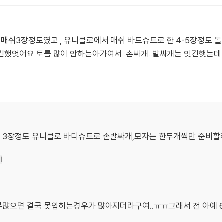
부 매쉬3장정도였고 , 유니클로에서 매쉬 바드슈트로 한 4-5장정
긴했엇어요 토를 많이 안하는아가여서..손싸개..발싸개는 잇긴햇는데 
 3장정도 유니클로 바디슈트로 손발싸개,모자는 한두개씩만 준비
기
무많으면 결국 못입히는경우가 많아지더라구여..ㅠㅠ그래서 전 아예 6