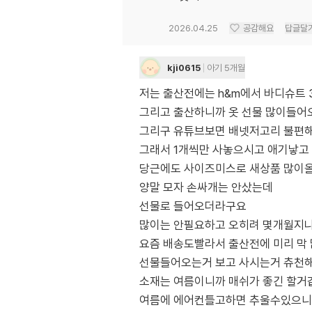
2026.04.25
공감해요
답글달
kji0615
아기 5개월
저는 출산전에는 h&m에서 바디슈트 
그리고 출산하니까 옷 선물 많이들어
그리구 유튜브보면 배넷저고리 불편
그래서 1개씩만 사놓으시고 애기낳고
당근에도 사이즈미스로 새상품 많이
양말 모자 손싸개는 안샀는데
선물로 들어오더라구요
많이는 안필요하고 오히려 몇개월지나
요즘 배송도빨라서 출산전에 미리 막
선물들어오는거 보고 사시는거 츄천
소재는 여름이니까 매쉬가 좋긴 할거
여름에 에어컨틀고하면 추울수있으니까