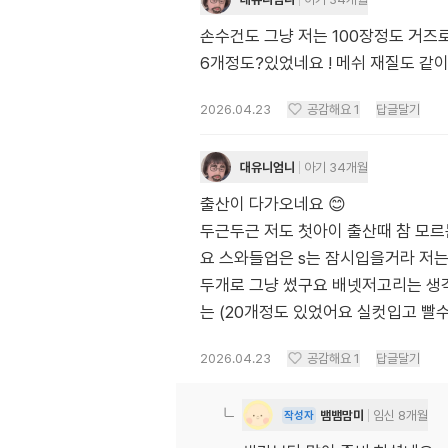
손수건도 그냥 저는 100장정도 거즈로
6개정도?있었네요 ! 메쉬 재질도 같
2026.04.23
공감해요
1
답글달기
대유니엄니
아기 34개월
출산이 다가오네요 😊
두근두근 저도 첫아이 출산때 참 모르
요 스와들업은 s는 잠시입을거라 저
두개로 그냥 썼구요 배넷저고리는 생
는 (20개정도 있었어요 실컷입고 
2026.04.23
공감해요
1
답글달기
뱀뱀맘미
임신 8개월
작성자