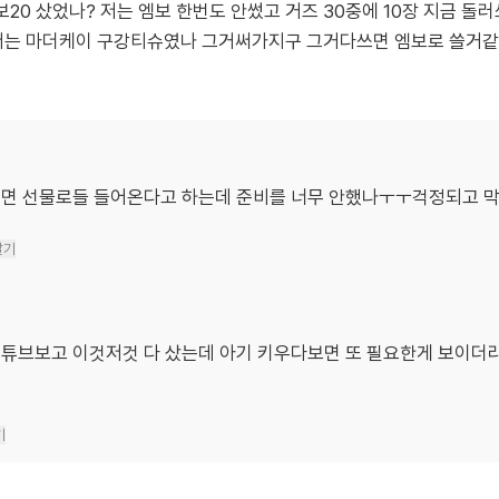
20 샀었나? 저는 엠보 한번도 안썼고 거즈 30중에 10장 지금 
는 마더케이 구강티슈였나 그거써가지구 그거다쓰면 엠보로 쓸거같
으면 선물로들 들어온다고 하는데 준비를 너무 안했나ㅜㅜ걱정되고 
달기
튜브보고 이것저것 다 샀는데 아기 키우다보면 또 필요한게 보이더
기