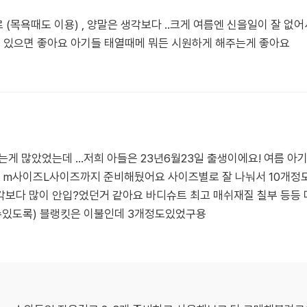
 (목욕때도 이용) , 양말은 생각보다 ..크게 여름엔 신을일이 잘 없
이 있으면 좋아요 아기들 태열때메 뭐든 시원하게 해주는게 좋아요
는게 많았었는데 ...저희 아들은 23년6월23일 출생이에요! 여름 
는 m사이즈L사이즈까지 준비해뒀어요 사이즈별로 잘 나눠서 10개정
각보다 많이 안입?었던거 같아요 바디슈트 최고 매쉬재질 칠부 등등 
빨수있도록) 블랭킷은 이불인데 3개정도있었구용