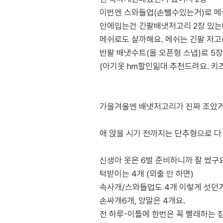
이번엔 스와들업(손뺄수있는거)로 메쉬
안에입는건 긴팔배냇저고리 2장 있는
메쉬로도 살까해요. 메쉬는 긴팔 저고
반팔 배냇수트(올 오픈형 스냅)로 5
(아기옷 hm할인읾대 추천드려요. 키
가을겨울엔 배냇저고리가 진짜 조았거
애 앉을 시기 전까지는 단추형으로 다
신생아 옷은 6벌 준비하니까 잘 썼구요
턱받이는 4개 (외출 안 하면)
속사개/스와들업도 4개 이렇게 섯던
손싸개6개, 양말은 4개요.
전 하루-이틀에 한번은 꼭 빨래하는 