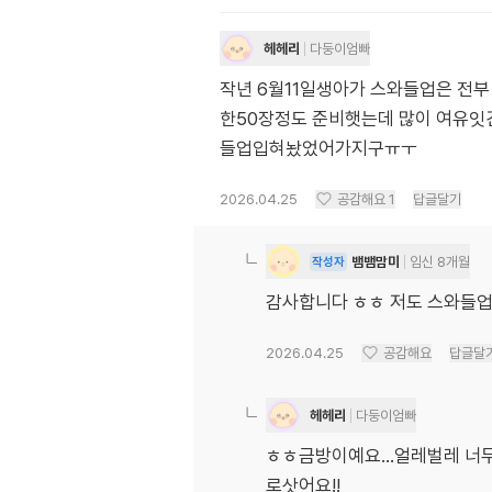
헤헤리
다둥이엄빠
작년 6월11일생아가 스와들업은 전
한50장정도 준비햇는데 많이 여유잇
들업입혀놨었어가지구ㅠㅜ
2026.04.25
공감해요
1
답글달기
뱀뱀맘미
임신 8개월
작성자
감사합니다 ㅎㅎ 저도 스와들업
2026.04.25
공감해요
답글달
헤헤리
다둥이엄빠
ㅎㅎ금방이예요...얼레벌레 너
로삿어요!!