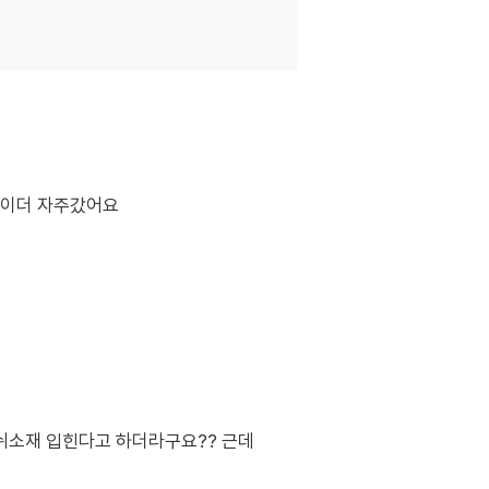
손이더 자주갔어요
쉬소재 입힌다고 하더라구요?? 근데