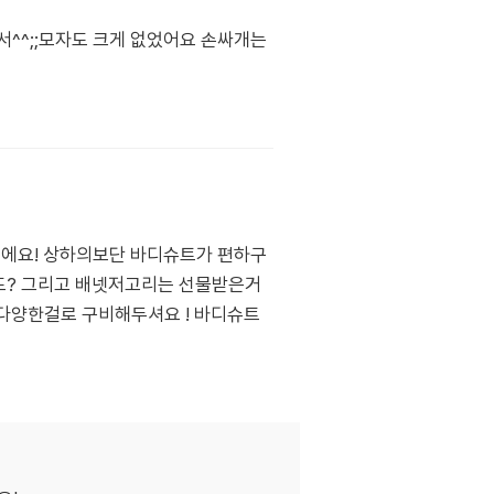
어서^^;;모자도 크게 없었어요 손싸개는
아기에요! 상하의보단 바디슈트가 편하구
도? 그리고 배넷저고리는 선물받은거
다양한걸로 구비해두셔요 ! 바디슈트