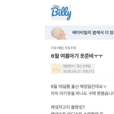
베이비빌리 앱에서
더 많
자유 베동
/
자유주제
6월 여름아기 옷준비ㅜㅜ
뱀뱀맘미
임신 8개월
2026.04.21
조회
372
6월 15일쯤 출산 예정일인데요ㅜ
아직 아기옷을 하나도 구매 못했습니
배넷저고리 블랭킷?