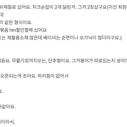
재질로 샀어요. 자크손잡이 2개 달린거. 그거 2장샀구요(이건 퇴원
데
리 같은 형식이요.
장묶음 hm할인할때 샀어요
즈는 재활용소재 많은데 베이비는 순면이나 오가닉이 많더라구요.)
등요. 무릎기장까지오는, 단추형이요. 그거용어가 따로있는지 생각이
 오픈되는게 조아요. 허리힘이 없어서
.
거같아요.
집이라서,