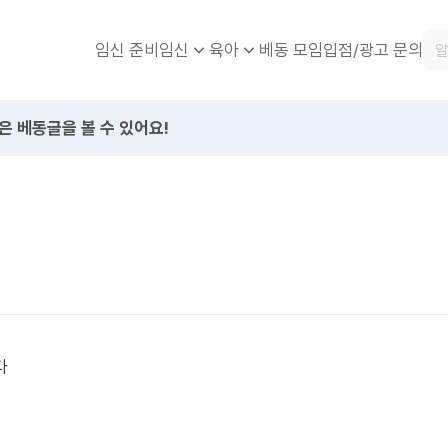
임신 준비
베동 모임
입점/광고 문의
임신
육아
은 베동글을 볼 수 있어요!
다