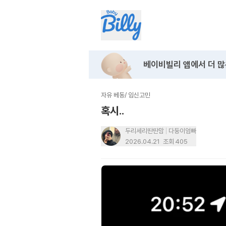
베이비빌리 앱에서
더 많
자유 베동
/
임신고민
혹시..
두리세리딴딴맘
다둥이엄빠
2026.04.21
조회
405