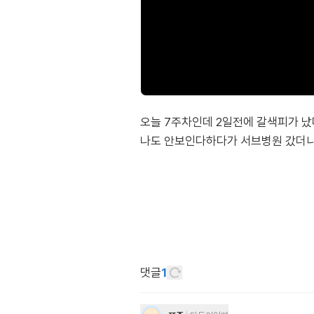
오늘 7주차인데 2일전에 갈색피가 났
나도 안보인다하다가 서브병원 갔더니 
댓글
1