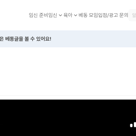
임신 준비
베동 모임
입점/광고 문의
임신
육아
은 베동글을 볼 수 있어요!