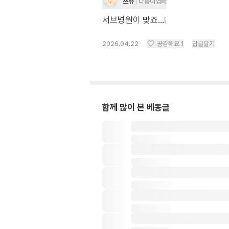
쯔쥬
다둥이엄빠
서브병원이 맞죠…❕
2026.04.22
공감해요
1
답글달기
함께 많이 본 베동글