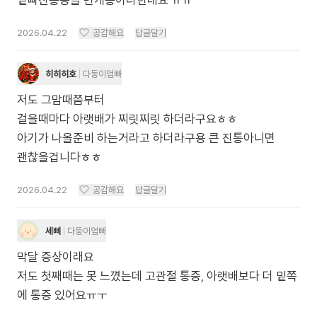
밑빠진통증을 번개통이라한대요 ㅠㅠ
2026.04.22
공감해요
답글달기
히히히호
다둥이엄빠
저도 그맘때쯤부터
걸을때마다 아랫배가 찌릿찌릿 하더라구요ㅎㅎ
아기가 나올준비 하는거라고 하더라구용 큰 진통아니면
괜찮을겁니다ㅎㅎ
2026.04.22
공감해요
답글달기
세삐
다둥이엄빠
막달 증상이래요
저도 첫째때는 못 느꼈는데 고관절 통증, 아랫배보다 더 밑쪽
에 통증 있어요ㅠㅜ