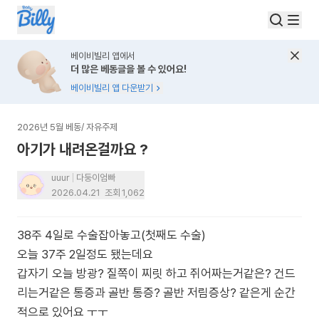
베이비빌리 앱에서
더 많은 베동글을 볼 수 있어요!
베이비빌리 앱 다운받기
2026년 5월 베동
/
자유주제
아기가 내려온걸까요 ?
uuur
다둥이엄빠
2026.04.21
조회
1,062
38주 4일로 수술잡아놓고(첫째도 수술)
오늘 37주 2일정도 됐는데요
갑자기 오늘 방광? 질쪽이 찌릿 하고 쥐어짜는거같은? 건드
리는거같은 통증과 골반 통증? 골반 저림증상? 같은게 순간
적으로 있어요 ㅜㅜ