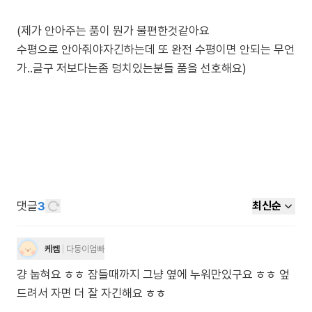
(제가 안아주는 품이 뭔가 불편한것같아요
수평으로 안아줘야자긴하는데 또 완전 수평이면 안되는 무언
가..글구 저보다는좀 덩치있는분들 품을 선호해요)
댓글
3
최신순
케켐
다둥이엄빠
걍 눕혀요 ㅎㅎ 잠들때까지 그냥 옆에 누워만있구요 ㅎㅎ 엎
드려서 자면 더 잘 자긴해요 ㅎㅎ