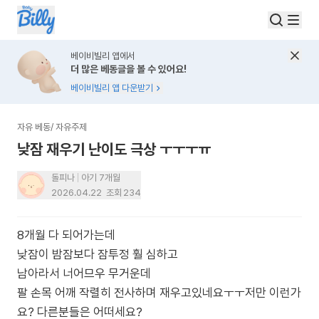
베이비빌리 앱에서
더 많은 베동글을 볼 수 있어요!
베이비빌리 앱 다운받기
자유 베동
/
자유주제
낮잠 재우기 난이도 극상 ㅜㅜㅜㅠ
돌피나
아기 7개월
2026.04.22
조회
234
8개월 다 되어가는데
낮잠이 밤잠보다 잠투정 훨 심하고
남아라서 너어므우 무거운데
팔 손목 어깨 작렬히 전사하며 재우고있네요ㅜㅜ저만 이런가
요? 다른분들은 어떠세요?