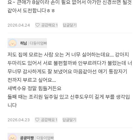
요~ 큰애가 8살이라 손이 필요 없어서 아가만 신경쓰면 될것
같아서 도전합니다ㅎㅎ
2026.04.24
공감해요
1
답글달기
히님
다둥이엄빠
저도 집에 모르는 사람 오는 거 너무 싫어하는데요... 강아지
두마리도 있어서 서로 불편할까봐 안부르려다가 불렀는데 너
무너무 감사하게도 잘 보냈어요 마음같아선 애기 통잠자기
전까지 부르고 싶어요...
새벽수유 정말 힘들거든요
둘째 때는 조리원 일주일 있고 산후도우미 길게 부를 생각입
니다
2026.04.23
공감해요
1
답글달기
굥굥이짱
다둥이엄빠