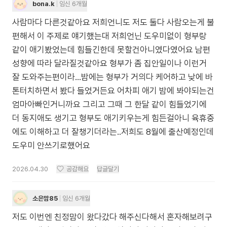
bona.k
임신 6개월
사람마다 다른것같아요 저희언니도 저도 둘다 사람오는게 불
편해서 이 주제로 얘기했는대 저희언닌 도우미없이 형부랑
같이 애기봤었는데 힘들긴한데 못할건아니였다였어요 남편
성향에 따라 달라질것같아요 형부가 좀 집안일이나 이런거
잘 도와주는편이라…밤에는 형부가 거의다 케어하고 낮에 바
톤터치하면서 봤다 들었거든요 어차피 애기 밤에 봐야되는건
엄마아빠인거니까요 그리고 그때 그 한달 같이 힘들었기에
더 동지애도 생기고 형부도 애기키우는게 힘든걸아니 육휴중
에도 이해하고 더 잘챙기더라는..저희도 8월에 출산예정인데
도우미 안쓰기로했어요
2026.04.30
공감해요
답글달기
소은맘85
임신 6개월
저도 이번엔 친정맘이 왔다갔다 해주신다해서 혼자해보려구