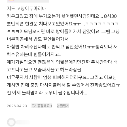
저도 고양이두마리나
키우고있고 집에 누가오는거 싫어했던사람인데요… 8시30
분만되면 현관문 쳐다보고있었어요ㅠㅠ…ㅋㅋㅋㅋㅋㅋㅋㅋ
ㅋㅋㅋ이모님오시면 바로 방에들어가서 잠잤어요..그땐 그냥
너무피곤해서 밥도 잘안들어가서
아침밥 차려주신다해도 안먹고 잠만잤어요ㅠㅠ생각보다 새
벽수유하는데 힘들어가지고..
애기가잘먹으면 괜찮은데 입짧은애기면진짜 두시간마다 배
고프다고울고 오줌싸서울고 하느라잠을
너무못자서 사람이 엄청 피폐해지더라구요.. 그리고 이모님
계시면 집에 출장 마사지불러서 할 수있어서 진짜좋았어요ㅠ
전 이제 둘째맘이라 도우미 필수입니다아…
2026.04.23
공감해요
1
답글달기