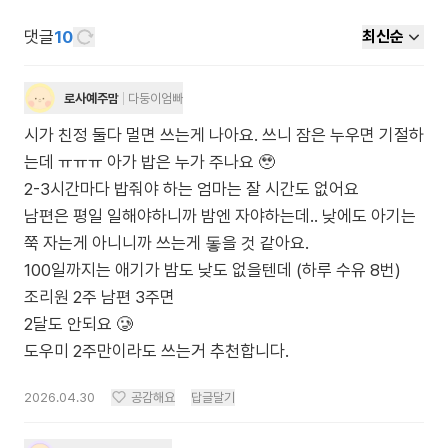
댓글
10
최신순
로사예주맘
다둥이엄빠
시가 친정 둘다 멀면 쓰는게 나아요. 쓰니 잠은 누우면 기절하
는데 ㅠㅠㅠ 아가 밥은 누가 주나요 🥹
2-3시간마다 밥줘야 하는 엄마는 잘 시간도 없어요
남편은 평일 일해야하니까 밤엔 자야하는데.. 낮에도 아기는
쭉 자는게 아니니까 쓰는게 돟을 것 같아요.
100일까지는 애기가 밤도 낮도 없을텐데 (하루 수유 8번)
조리원 2주 남편 3주면
2달도 안되요 🥲
도우미 2주만이라도 쓰는거 추천합니다.
2026.04.30
공감해요
답글달기