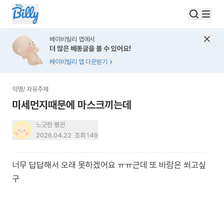
베이비빌리 앱에서
더 많은 베동글을 볼 수 있어요!
베이비빌리 앱 다운받기
익명
/
자유주제
미세먼지때문에 마스크끼는데
느긋한 펭귄
2026.04.22
조회
149
너무 답답해서 오래 못하겠어요 ㅠㅠ근데 또 바람은 쐬고싶
구