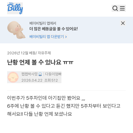
베이비빌리 앱에서
더 많은 베동글을 볼 수 있어요!
베이비빌리 앱 다운받기
2026년 12월 베동
/
자유주제
난황 언제 볼 수 있나요 ㅠㅠ
쩝쩝박사맘
다둥이엄빠
2026.04.22
조회
512
이번주가 5주차인데 아기집만 봤어요 ,,,
6주에 난황 볼 수 있다고 듣긴 했지만 5주차부터 보인다고
해서요!! 다들 난황 언제 보셨나요