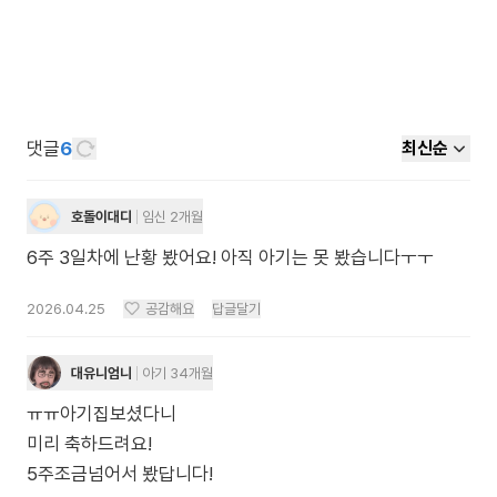
댓글
6
최신순
호돌이대디
임신 2개월
6주 3일차에 난황 봤어요! 아직 아기는 못 봤습니다ㅜㅜ
2026.04.25
공감해요
답글달기
대유니엄니
아기 34개월
ㅠㅠ아기집보셨다니
미리 축하드려요!
5주조금넘어서 봤답니다!