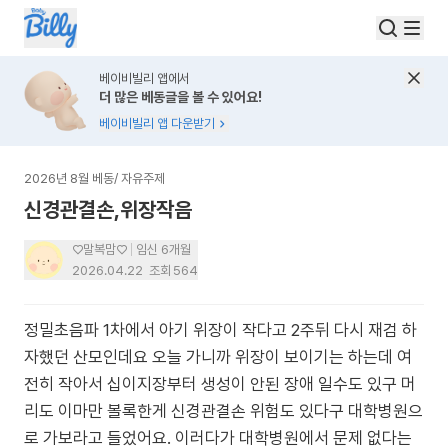
베이비빌리 앱에서
더 많은 베동글을 볼 수 있어요!
베이비빌리 앱 다운받기
2026년 8월 베동
/
자유주제
신경관결손,위장작음
♡말복맘♡
임신 6개월
2026.04.22
조회
564
정밀초음파 1차에서 아기 위장이 작다고 2주뒤 다시 재검 하
자했던 산모인데요 오늘 가니까 위장이 보이기는 하는데 여
전히 작아서 십이지장부터 생성이 안된 장애 일수도 있구 머
리도 이마만 볼록한게 신경관결손 위험도 있다구 대학병원으
로 가보라고 들었어요. 이러다가 대학병원에서 문제 없다는