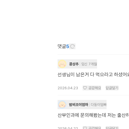
댓글
5
콩상추
임신 7개월
선생님이 남은거 다 먹으라고 하셨어
2026.04.23
공감해요
답글달기
밤비조이엄마
다둥이엄빠
산부인과에 문의해봤는데 저는 출산하
2026.04.22
공감해요
답글달기