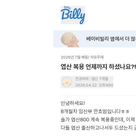
베이비빌리 앱에서
더 많
2026년 7월 베동
/
자유주제
엽산 복용 언제까지 하셨나요?
깐쵸마마
임신 7개월
2026.04.22
조회
890
안녕하세요!
8개월차 임산부 깐쵸맘입니다ㅎㅎ
솔가 엽산800 계속 복용중인데, 이
다들 엽산 출산하고나서두 드셨는지 궁