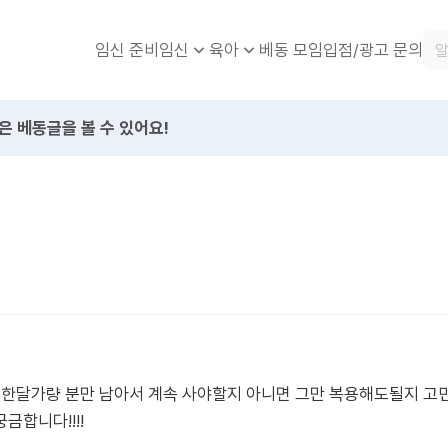
임신 준비
베동 모임
입점/광고 문의
임신
육아
은 베동글을 볼 수 있어요!
!
제 한달가량 분만 남아서 계속 사야할지 아니면 그만 복용해도될지 
금합니다!!!!