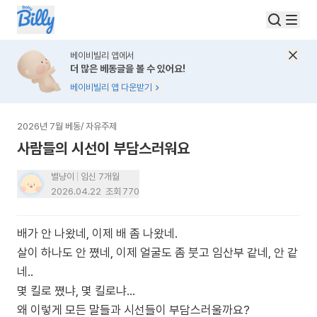
베이비빌리 앱에서
더 많은 베동글을 볼 수 있어요!
베이비빌리 앱 다운받기
2026년 7월 베동
/
자유주제
사람들의 시선이 부담스러워요
별냥이
임신 7개월
2026.04.22
조회
770
배가 안 나왔네, 이제 배 좀 나왔네.
살이 하나도 안 쪘네, 이제 얼굴도 좀 붓고 임산부 같네, 안 같
네..
몇 킬로 쪘냐, 몇 킬로냐...
왜 이렇게 모든 말들과 시선들이 부담스러울까요?