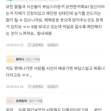
모든 말들과 시선들이 부담스러운거 당연한거예요! 임신이라
는거 자체가 긴장되있고 예민한 상태인데 심기를 건드리는
말이 될 수 있으니까요. 헤헤호호 웃으며 받아주는것도 한계
가 있지요 ㅠㅠ 9갤 보내고 있는데 막달로 갈수록 예민해지
는 것이 느껴져요.. 힘내세용
2026.04.22
공감해요
답글달기
팡이니
임신 7개월
저도 밖에나가면 사람들 시선이 배로가면 부담스럽고 짜증나
더라고요 ㅠㅠ…
2026.04.22
공감해요
답글달기
초리맘야
임신 7개월
맞아.... 실제 애기낳앗던 사람들도 다똑같더라고여., .. 본인