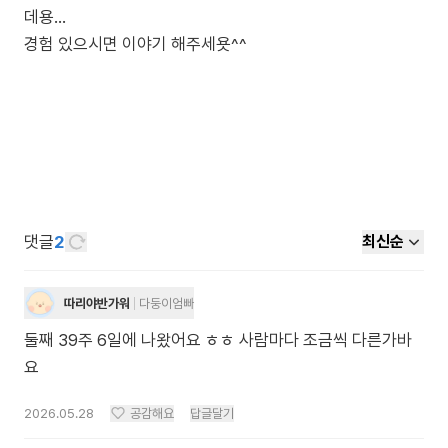
데용…
경험 있으시면 이야기 해주세욧^^
댓글
2
최신순
따리야반가워
다둥이엄빠
둘째 39주 6일에 나왔어요 ㅎㅎ 사람마다 조금씩 다른가바
요
2026.05.28
공감해요
답글달기