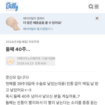
베이비빌리 앱에서
더 많은 베동글을 볼 수 있어요!
베이비빌리 앱 다운받기
2024년 6월 베동
/
자유주제
둘째 40주…
아메리카노카페라테
다둥이엄빠
2026.04.23
조회
400
경산모 입니다!
첫째를 39주3일에 수술로 낳았는데용! 진통 없이 택일 날 받
고 낳았어요<~!!
혹시 둘째 40주 넘어서 낳으신 분들 계실까용..?
둘째는 진통이 빨리와서 더 빨리 낳는다는 소리를 종종 듣는