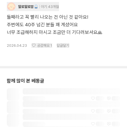
알로알로맘
아기 43개월
둘째라고 꼭 빨리 나오는 건 아닌 것 같아요!
주변에도 40주 넘긴 분들 꽤 계셨어요
너무 조급해하지 마시고 조금만 더 기다려보셔요🙏
2026.04.23
공감해요
1
답글달기
함께 많이 본 베동글