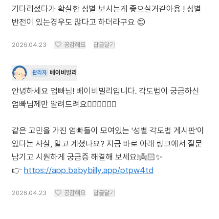
기다리셨다가 확실한 성별 보시는게 좋으실거같아용 ! 성별
반전이 있는경우도 많다고 하더라구요 😊
2026.04.23
공감해요
답글달기
베이비빌리
관리자
안녕하세요 엄빠님! 베이비빌리입니다. 각도법이 궁금하신
엄빠님께만 알려드려요🙋🏻‍♀️🙋🏻‍♂️
같은 고민을 가진 엄빠들이 모여있는 '성별 각도법 게시판'이
있다는 사실, 알고 계셨나요? 지금 바로 아래 링크에서 질문
남기고 시원하게 궁금증 해결해 보세요!👼🏻✨
👉
https://app.babybilly.app/ptpw4td
2026.04.23
공감해요
답글달기