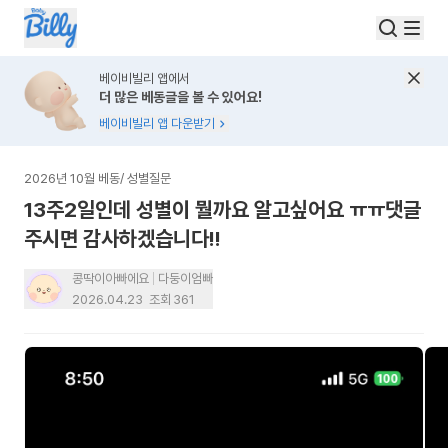
베이비빌리 앱에서
더 많은 베동글을 볼 수 있어요!
베이비빌리 앱 다운받기
2026년 10월 베동
/
성별질문
13주2일인데 성별이 뭘까요 알고싶어요 ㅠㅠ댓글
주시면 감사하겠습니다!!
콩딱이아빠에요
다둥이엄빠
2026.04.23
조회
361