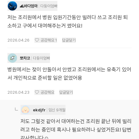
🌊바다엄마
다둥이엄빠
저는 조리원에서 병원 입원기간동안 빌려다 쓰고 조리원 퇴
소하고 구에서 대여해주는거 썼어요!
2026.04.26
공감해요
1
답글달기
뽀차코
다둥이엄빠
병원에서는 젖이 안돌아서 안썼고 조리원에서는 유축기 있어
서 개인적으로 준비할 일은 없었어용
2026.04.23
공감해요
답글달기
ekdjfr
임신 9개월
저도 그럴것 같아서 대여하는건 조리원 끝난 뒤에 빌리
려고 하는 중인데 혹시나 필요하려나 싶었거든요! 답변
감사합니다☺️