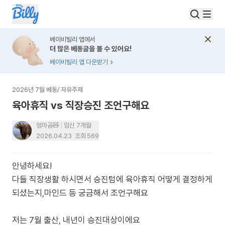
베이비빌리 앱에서
더 많은 베동글을 볼 수 있어요!
베이비빌리 앱 다운받기
2026년 7월 베동
/
자유주제
육아휴직 vs 직장승진 조언구해요
엄마곰🧸
임신 7개월
2026.04.23
조회
569
안녕하세요!
다들 직장생활 하시면서 승진텀에 육아휴직 어떻게 결정하게
되셨는지,마인드 등 궁금해서 조언구해요
저는 7월 출산, 내년이 승진대상이에요