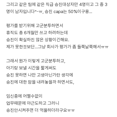
그리고 같은 팀에 같은 직급 승진대상자만 4명이고 그 중 3
명이 남자입니다^-ㅠ, 승진 capa는 50%이구용...
평가를 받기위해 고군분투하면서
휴직도 총 6개월만 쓰고 하려하는데
승진이 확실하진 않은 상황이긴해요.
제가 못한것보단...그냥 회사가 평가가 좀 들쭉날쭉해서ㅠㅠ
그래서 뭔가 이렇게 고군분투하고,
아기랑 보낼 시간을 짧게써도
승진 못하면 나만 고생아닌가란 생각에
승진에 대한 맘을 내려놓을까 하면서도,
임신중에 어쩔수없이
업무때문에 야근도하고 그러니
승진안시켜주면 더 억울하더라구요ㅠㅠ