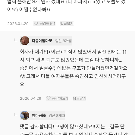
벌써 올해만 8개 연차 썼네요 (다 아파서ㅠㅠ였고 오늘도 썼
어요) 어쩔수없나봐요
2026.04.29
공감해요
1
답글달기
다봉이엄마💖
임신 8개월
회사가 대기업+야근+회식이 많았어서 임신 전에는 11
시 퇴근 새벽 퇴근도 많았었는데 그걸 다 못하니까...
승진에서 밀릴수밖에없는 구조가 만들어졌던거같아요
🥲 그래서 다들 여자분들은 승진하고 임신하시더라구
요
2026.04.29
공감해요
1
답글달기
엄마곰🧸
임신 8개월
댓글 감사합니다! 고생이 많으셨네요!! 저는....결국 단
축근무 사용조차 눈치를 보고 있어서 승진은 물건너 감