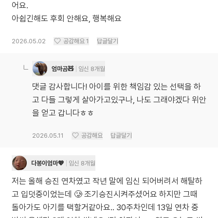
어요.
아쉽긴해도 후회 안해요, 행복해요
2026.05.02
공감해요
1
답글달기
엄마곰🧸
임신 8개월
댓글 감사합니다! 아이를 위한 책임감 있는 선택을 하
고 다들 그렇게 살아가고있구나, 나도 그래야겠다 위안
을 얻고 갑니다ㅎㅎ
2026.05.11
공감해요
답글달기
다봉이엄마💖
임신 8개월
저는 올해 승진 연차였고 작년 말에 임신 되어버려서 해탈하
고 입덧중이었는데 🥲 조기승진시켜주셨어요 하지만 그때
돌아가도 아기를 택할거같아요.. 30주차인데 13일 연차 중