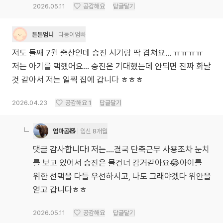
2026.05.11
공감해요
답글달기
튼튼엄니
다둥이엄빠
저도 둘째 7월 출산인데 승진 시기랑 딱 겹쳐요… ㅠㅠㅠㅠ
저는 아기를 택했어요… 승진은 기대했는데 안되면 진짜 화날
것 같아서 저는 일찍 집에 갑니다 ㅎㅎㅎ
2026.04.23
공감해요
1
답글달기
엄마곰🧸
임신 8개월
댓글 감사합니다! 저는....결국 단축근무 사용조차 눈치
를 보고 있어서 승진은 물건너 감거같아요😂아이를
위한 선택을 다들 우선하시고, 나도 그래야겠다 위안을
얻고 갑니다ㅎㅎ
2026.05.11
공감해요
답글달기