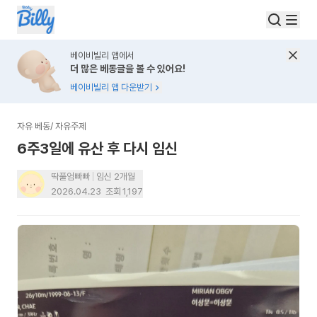
베이비빌리 앱에서
더 많은 베동글을 볼 수 있어요!
베이비빌리 앱 다운받기
자유 베동
/
자유주제
6주3일에 유산 후 다시 임신
딱풀엄빠빠
임신 2개월
2026.04.23
조회
1,197