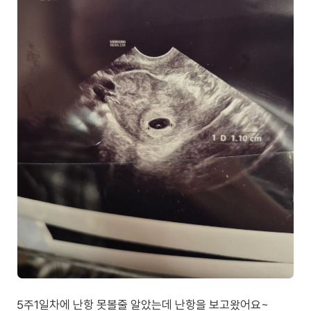
5주1일차에 난항 못볼줄 알았는데 난항을 보고왔어요~