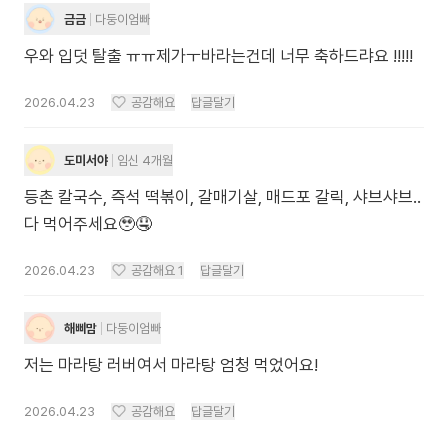
금금
다둥이엄빠
우와 입덧 탈출 ㅠㅠ제가ㅜ바라는건데 너무 축하드랴요 !!!!!
2026.04.23
공감해요
답글달기
도미서야
임신 4개월
등촌 칼국수, 즉석 떡볶이, 갈매기살, 매드포 갈릭, 샤브샤브..
다 먹어주세요🥹🤤
2026.04.23
공감해요
1
답글달기
해삐맘
다둥이엄빠
저는 마라탕 러버여서 마라탕 엄청 먹었어요!
2026.04.23
공감해요
답글달기