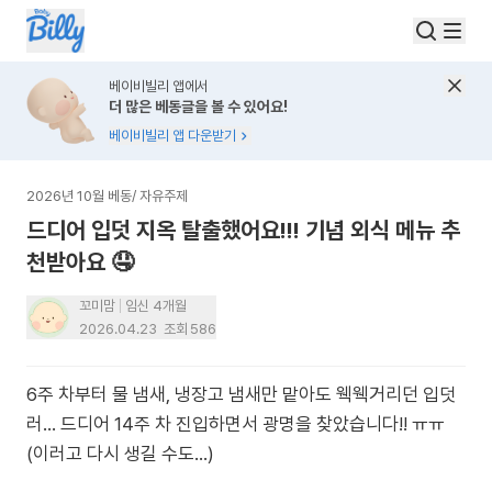
베이비빌리 앱에서
더 많은 베동글을 볼 수 있어요!
베이비빌리 앱 다운받기
2026년 10월 베동
/
자유주제
드디어 입덧 지옥 탈출했어요!!! 기념 외식 메뉴 추
천받아요 🤤
꼬미맘
임신 4개월
2026.04.23
조회
586
6주 차부터 물 냄새, 냉장고 냄새만 맡아도 웩웩거리던 입덧
러... 드디어 14주 차 진입하면서 광명을 찾았습니다!! ㅠㅠ
(이러고 다시 생길 수도…)