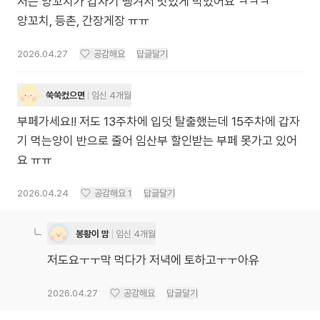
저는 양꼬치가 갑자기 땡겨서 맛있게 먹었어요 ㅋㅋㅋ
양꼬치, 등촌, 간장게장 ㅠㅠ
2026.04.27
공감해요
답글달기
쑥쑥컸으면
임신 4개월
부페가세요!! 저도 13주차에 입덧 탈출했는데 15주차에 갑자
기 먹는양이 반으로 줄어 임산부 할인받는 부페 못가고 있어
요 ㅠㅠ
2026.04.24
공감해요
1
답글달기
봉황이 맘
임신 4개월
저도요ㅜㅜ막 먹다가 저녁에 토하고ㅜㅜ아유
2026.04.27
공감해요
답글달기