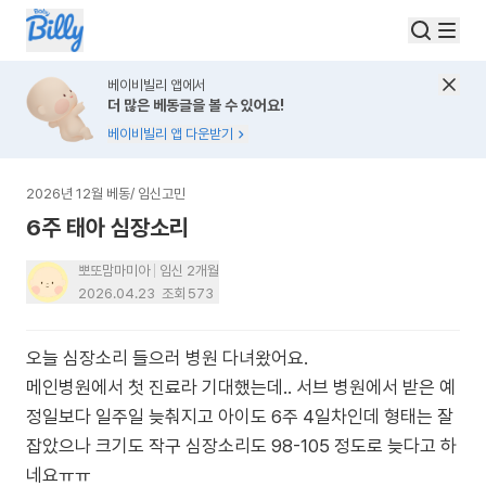
베이비빌리 앱에서
더 많은 베동글을 볼 수 있어요!
베이비빌리 앱 다운받기
2026년 12월 베동
/
임신고민
6주 태아 심장소리
뽀또맘마미아
임신 2개월
2026.04.23
조회
573
오늘 심장소리 들으러 병원 다녀왔어요.
메인병원에서 첫 진료라 기대했는데.. 서브 병원에서 받은 예
정일보다 일주일 늦춰지고 아이도 6주 4일차인데 형태는 잘
잡았으나 크기도 작구 심장소리도 98-105 정도로 늦다고 하
네요ㅠㅠ