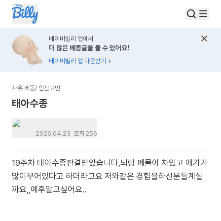
베이비빌리 앱에서
더 많은 베동글을 볼 수 있어요!
베이비빌리 앱 다운받기
자유 베동
/
임신고민
태아수종
탈퇴한 유저
2026.04.23
조회
256
19주차 태아수종판결받았습니다,뇌랑 폐물이 차있고 애기가
많이부어있다고 하더라고요 저와같은 경험을하신분들계실
까요,,예후알고싶어요..