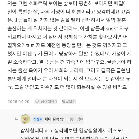
저는 그런 호화로워 보이는 삶보다 평범해 보이지만 매일매
일이 특별한 삶, 나의 가정이 더 헤븐이라고 생각하네요 요즘
은...! 남들이 잘 가지 않는 길을 빨리 선택하셔서 일찍 결혼
출산하는 게 뒤처지는 것 같더라도, 이젠 남들과 sns로 자꾸
비교하지 마시고 내 삶에서 정체성과 가치를 찾아보시면 어
떨까요? ㅎㅎ 저도 예전엔 동창들 만나는 것도 꺼려지고 그
랬지만 이젠 누가 물어도 당당하게 말할 수 있네요. 가정이 제
일 소중하다고. 결국 남는 건 가족밖에 없다구요. 글쓴님이 하
시는 출산 육아가 우리 사회와 나라에, 그리고 결국은 글쓴님
본인에게 얼마나 큰 자산이 되는지 잘 모르시는 것 같아요 ㅠ
ㅠ..그걸 깨닫고 자존감도 더 많이 회복하실 수 있길 바라요
2026.04.29
공감해요
1
답글달기
채이 꿀떡 맘
다둥이엄빠
작성자
감사합니다ㅠㅠ 생각해보면 일상생활에서 키즈노트