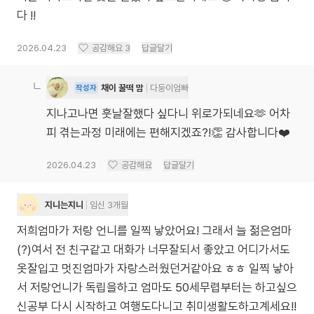
다 !!
2026.04.23
공감해요
3
답글달기
채이 꿀떡 맘
다둥이엄빠
작성자
지나고나면 훗날잘했다 싶다니 위로가되네요🫶 어차
피 겪는과정 미래에는 편해지겠죠?!👏 감사합니다❤️
2026.04.23
공감해요
답글달기
지니는지니
임신 3개월
저희엄마가 저랑 언니를 일찍 낳았어요! 그래서 늘 젊은엄마
(?)여서 전 친구같고 대화가 너무잘되서 좋았고 어디가서도
옷잘입고 멋진엄마가 자랑스러웠던거같아요 ㅎㅎ 일찍 낳아
서 저랑언니가 독립을하고 엄마도 50세무렵부터는 하고싶으
신공부 다시 시작하고 여행도다니고 취미생활도하고계세요!!