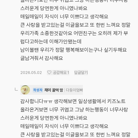
올라온거보면 너무 귀엽고 그냥 하는행동이 너무사랑
스러운게 당연한게 아니였나봐요
매일매일이 자식이 너무 이쁘다고 생각해요
큰 사랑을 받고있는걸 이글을보고 또 한번 느껴요 정말
우리가족 소중한것같아요 어떤친구는 오히려 제가 부
럽다고하는데 이해가안됐는데
남이볼땐 우리가 정말 행복해보이는구나 싶기두해요
글남겨줘서 감사해요
2026.05.02
공감해요
1
답글달기
채이 꿀떡 맘
다둥이엄빠
작성자
감사합니다ㅠㅠ 생각해보면 일상생활에서 키즈노트
올라온거보면 너무 귀엽고 그냥 하는행동이 너무사랑
스러운게 당연한게 아니였나봐요
매일매일이 자식이 너무 이쁘다고 생각해요
큰 사랑을 받고있는걸 이글을보고 또 한번 느껴요 정말