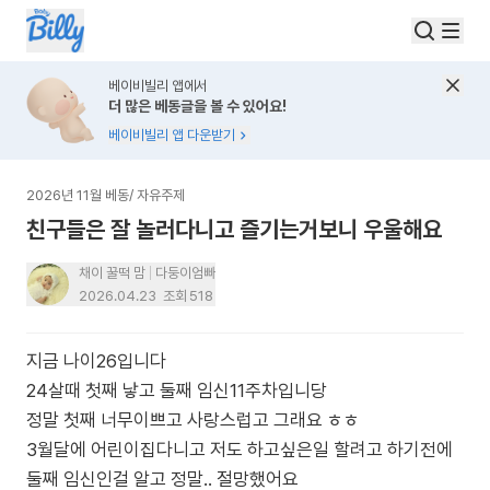
베이비빌리 앱에서
더 많은 베동글을 볼 수 있어요!
베이비빌리 앱 다운받기
2026년 11월 베동
/
자유주제
친구들은 잘 놀러다니고 즐기는거보니 우울해요
채이 꿀떡 맘
다둥이엄빠
2026.04.23
조회
518
지금 나이26입니다
24살때 첫째 낳고 둘째 임신11주차입니당
정말 첫째 너무이쁘고 사랑스럽고 그래요 ㅎㅎ
3월달에 어린이집다니고 저도 하고싶은일 할려고 하기전에
둘째 임신인걸 알고 정말.. 절망했어요