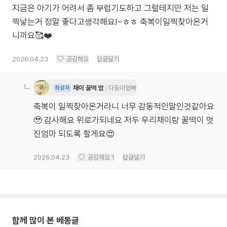
지금은 아기가 어려서 좀 부럽기도하고 그럴테지만 저는 일
찍낳는거 정말 좋다고생각해요!~ㅎㅎ 축복이일찍찾아온거
니까요🥰❤️
2026.04.23
공감해요
답글달기
채이 꿀떡 맘
다둥이엄빠
작성자
축복이 일찍찾아온거라니 너무 감동적인말인것같아요
🥹 감사해요 위로가되네요 저두 우리채이랑 꿀떡이 멋
진엄마 되도록 할게요😍
2026.04.23
공감해요
1
답글달기
함께 많이 본 베동글