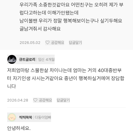
우리가족 소중한것같아요 어떤친구는 오히려 제가 부
럽다고하는데 이해가안됐는데
남이볼땐 우리가 정말 행복해보이는구나 싶기두해요
글남겨줘서 감사해요
2026.05.02
공감해요
답글달기
큐트글로리
임신 4개월
저희엄마랑 스물한살 차이나는데 엄마는 거의 40대중반부
터 자기인생 사시는거같아요 중년이 행복하실거에여 장담합
니다
2026.04.28
공감해요
답글달기
씩씩쑥쑥
다둥이엄빠
안녕하세요.