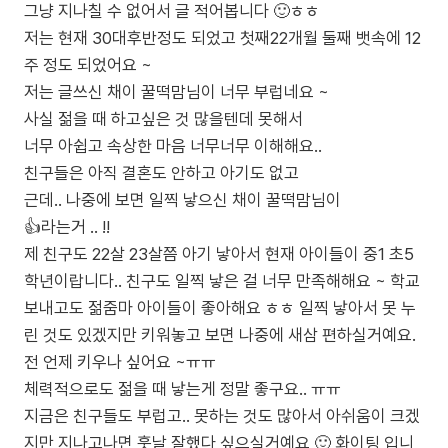
그냥 지나칠 수 없어서 글 적어봅니다 🙂ㅎㅎ
저는 현재 30대후반정도 되었고 첫째22개월 둘째 뱃속에 12
주 정도 되었어요 ~
저는 글쓰신 채이 꿀떡맘님이 너무 부럽네요 ~
사실 젊을 때 하고싶은 것 많을텐데 못해서
너무 아쉽고 속상한 마음 너무너무 이해해요..
친구들은 아직 결혼도 안하고 아기도 없고
근데.. 나중에 보면 일찍 낳으신 채이 꿀떡맘님이
👍라는거 .. !!
제 친구도 22살 23살쯤 아기 낳아서 현재 아이들이 중1 초5
학년이랍니다.. 친구도 일찍 낳은 걸 너무 만족해해요 ~ 학교
보내고도 젊줌마 아이들이 좋아해요 ㅎㅎ 일찍 낳아서 못 누
린 것도 있겠지만 키워놓고 보면 나중에 새삼 편하실거예요.
전 언제 키우나 싶어요 ~ㅠㅠ
체력적으로도 젊을 때 낳는게 정말 좋구요.. ㅠㅠ
지금은 친구들도 부럽고.. 못하는 것도 많아서 아쉬움이 크겠
지만 지나고나면 훗날 잘했다 싶으실거예요 🙂 화이팅 입니