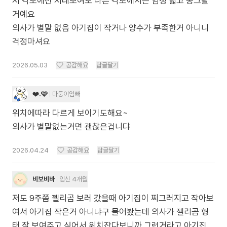
저 각도에선 저래보여도 다른 각도에서는 엄청 넓고 동그랄
거예요
의사가 별말 없음 아기집이 작거나 양수가 부족한거 아니니
걱정마셔요
2026.05.03
공감해요
답글달기
❤️.🩷
다둥이엄빠
위치에따라 다르게 보이기도해요~
의사가 별말없는거면 괜찮은겁니댜
2026.04.24
공감해요
답글달기
비보비바
임신 4개월
저도 9주쯤 젤리곰 보러 갔을때 아기집이 찌그러지고 작아보
여서 아기집 작은거 아니냐구 물어봤는데 의사가 젤리곰 형
태 잘 보여주고 싶어서 위치잡다보니까 그런거라고 아기집