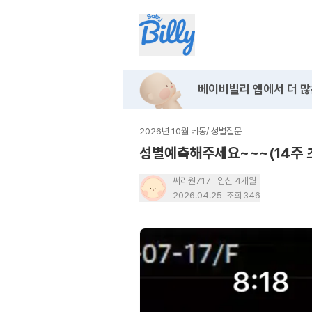
베이비빌리 앱에서
더 많
2026년 10월 베동
/
성별질문
성별예측해주세요~~~(14주 
써리원717
임신 4개월
2026.04.25
조회
346