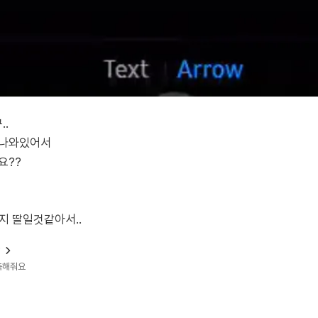
.
어나와있어서
요??
왠지 딸일것같아서..
?
예측해줘요