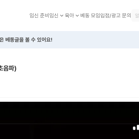
임신 준비
베동 모임
입점/광고 문의
임신
육아
은 베동글을 볼 수 있어요!
초음파)