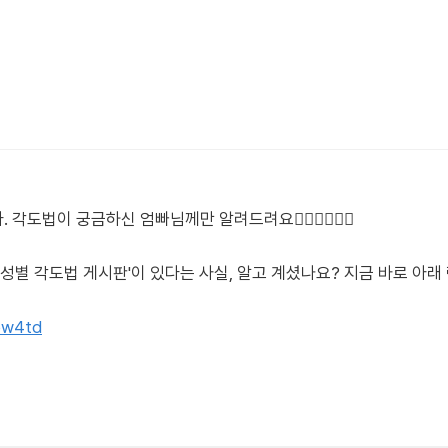
법이 궁금하신 엄빠님께만 알려드려요🙋🏻‍♀️🙋🏻‍♂️
'성별 각도법 게시판'이 있다는 사실, 알고 계셨나요? 지금 바로 아
tpw4td