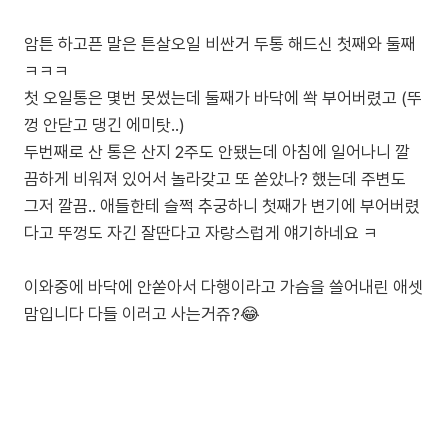
암튼 하고픈 말은 튼살오일 비싼거 두통 해드신 첫째와 둘째
ㅋㅋㅋ
첫 오일통은 몇번 못썼는데 둘째가 바닥에 쏵 부어버렸고 (뚜
껑 안닫고 댕긴 에미탓..)
두번째로 산 통은 산지 2주도 안됐는데 아침에 일어나니 깔
끔하게 비워져 있어서 놀라갖고 또 쏟았나? 했는데 주변도
그저 깔끔.. 애들한테 슬쩍 추궁하니 첫째가 변기에 부어버렸
다고 뚜껑도 자긴 잘딴다고 자랑스럽게 얘기하네요 ㅋ
이와중에 바닥에 안쏟아서 다행이라고 가슴을 쓸어내린 애셋
맘입니다 다들 이러고 사는거쥬?😂