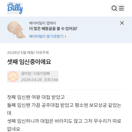
베이비빌리 앱에서
더 많은 베동글을 볼 수 있어요!
베이비빌리 앱 다운받기
2026년 5월 베동
/
자유주제
셋째 임신중이에요
옴머얌
다둥이엄빠
2026.04.25
조회
346
첫째 임신땐 여왕 대접 받았고
둘째 임신땐 가끔 공주대접 받았고 평소엔 보모상궁 같았는
데
셋째 임신하니까 대접은 바라지도 않고 그저 무수리가 따로
없네요