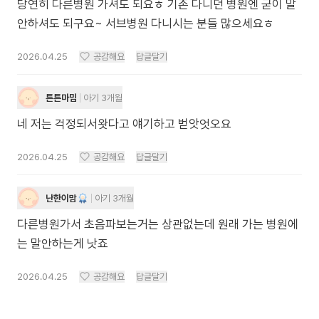
당연히 다른병원 가셔도 되요ㅎ 기존 다니던 병원엔 굳이 말
안하셔도 되구요~ 서브병원 다니시는 분들 많으세요ㅎ
2026.04.25
공감해요
답글달기
튼튼마밈
아기 3개월
네 저는 걱정되서왓다고 얘기하고 벋앗엇오요
2026.04.25
공감해요
답글달기
난한이맘
아기 3개월
다른병원가서 초음파보는거는 상관없는데 원래 가는 병원에
는 말안하는게 낫죠
2026.04.25
공감해요
답글달기