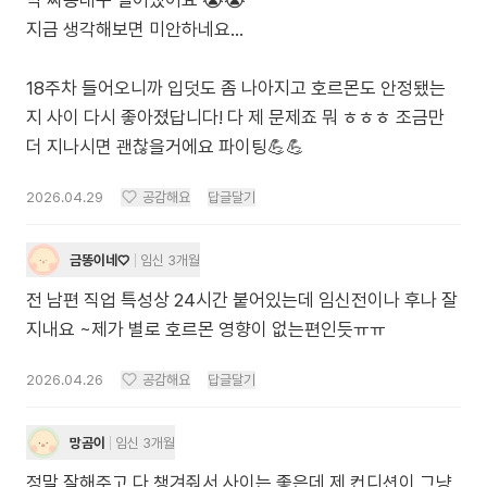
막 짜증내구 밀어냈어요 😭😭
지금 생각해보면 미안하네요...
18주차 들어오니까 입덧도 좀 나아지고 호르몬도 안정됐는
지 사이 다시 좋아졌답니다! 다 제 문제죠 뭐 ㅎㅎㅎ 조금만
더 지나시면 괜찮을거에요 파이팅💪💪
2026.04.29
공감해요
답글달기
금똥이네♡
임신 3개월
전 남편 직업 특성상 24시간 붙어있는데 임신전이나 후나 잘
지내요 ~제가 별로 호르몬 영향이 없는편인듯ㅠㅠ
2026.04.26
공감해요
답글달기
망곰이
임신 3개월
정말 잘해주고 다 챙겨줘서 사이는 좋은데 제 컨디션이 그냥