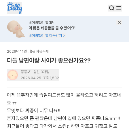
베이비빌리 앱에서
더 많은 베동글을 볼 수 있어요!
베이비빌리 앱 다운받기
2026년 11월 베동
/
자유주제
다들 남편이랑 사이가 좋으신가요??
뭉뭉💕
임신 3개월
2026.04.25
조회
1,532
이제 11주차인데 좁쌀여드름도 많이 올라오고 허리도 아프네
요 ㅠ
무엇보다 짜증이 너무 나요!!
혼자있으면 좀 괜찮은데 남편이 집에 있으면 짜증나요ㅠㅠ!!
최근들어 좋다고 다가와서 스킨십하면 아프고 귀찮고 말도