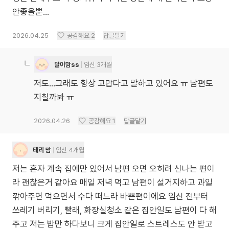
안좋을뿐...
2026.04.25
공감해요
2
답글달기
달이맘ss
임신 3개월
저도...그래도 항상 고맙다고 말하고 있어요 ㅠ 남편도
지칠까봐 ㅠ
2026.04.26
공감해요
1
답글달기
태리 맘
임신 4개월
저는 혼자 계속 집에만 있어서 남편 오면 오히려 신나는 편이
라 괜찮은거 같아요 매일 저녁 먹고 남편이 설거지하고 과일
깎아주면 먹으면서 수다 떠느라 바쁜편이에요 임신 전부터
쓰레기 버리기, 빨래, 화장실청소 같은 집안일도 남편이 다 해
주고 저는 밥만 하다보니 크게 집안일로 스트레스도 안 받고