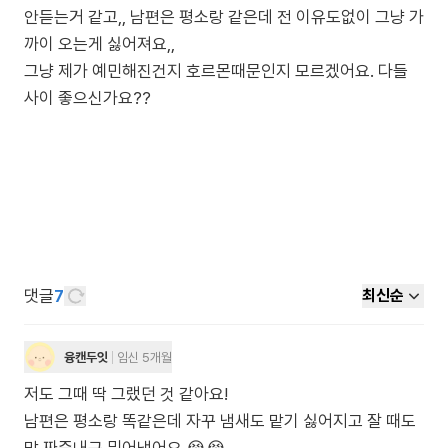
안듣는거 같고,, 남편은 평소랑 같은데 전 이유도없이 그냥 가
까이 오는게 싫어져요,,
그냥 제가 예민해진건지 호르몬때문인지 모르겠어요. 다들
사이 좋으신가요??
댓글
7
최신순
융캔두잇
임신 5개월
저도 그때 딱 그랬던 것 같아요!
남편은 평소랑 똑같은데 자꾸 냄새도 맡기 싫어지고 잘 때도