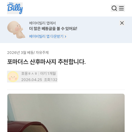
베이비빌리 앱에서
더 많은 베동글을 볼 수 있어요!
베이비빌리 앱 다운받기
2026년 3월 베동
/
자유주제
포마더스 산후마사지 추천합니다.
호옹ㅎㅅㅎ
아기 1개월
2026.04.25
조회
132