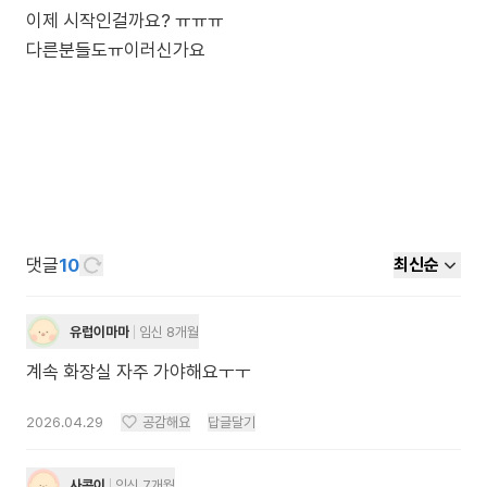
이제 시작인걸까요? ㅠㅠㅠ
다른분들도ㅠ이러신가요
댓글
10
최신순
유럽이마마
임신 8개월
계속 화장실 자주 가야해요ㅜㅜ
2026.04.29
공감해요
답글달기
사콩이
임신 7개월