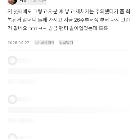
다궁
다둥이엄빠
저 첫째때도 그렇고 자분 후 낳고 재채기는 주의했다가 좀 회
복된거 같더니 둘째 가지고 지금 26주부터쯤 부터 다시 그런
거 같네요 ㅠㅠㅋㅋ 방금 팬티 갈아입었는데 흑흑
2026.04.27
공감해요
답글달기