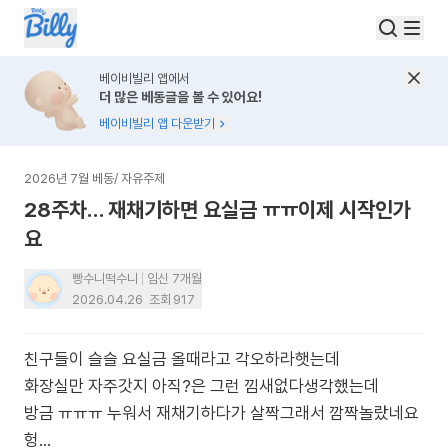
베이비빌리 앱에서
더 많은 베동글을 볼 수 있어요!
베이비빌리 앱 다운받기
2026년 7월 베동
/
자유주제
28주차… 재채기하면 요실금 ㅠㅠ이제 시작인가
요
빵수니떡수니
임신 7개월
2026.04.26
조회
917
친구들이 슬슬 요실금 올때라고 각오하라햇는데
화장실만 자주갓지 아직?은 그런 낌새없다생각했는데
방금 ㅠㅠㅠ 누워서 재채기하다가 살짝그래서 깜짝놀랐네요
헝…