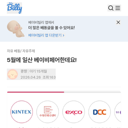
베이비빌리 앱에서
더 많은 베동글을 볼 수 있어요!
베이비빌리 앱 다운받기
자유 베동
/
자유주제
5월에 일산 베이비페어한데요!
쾅쨩
아기 15개월
2026.04.26
조회
163