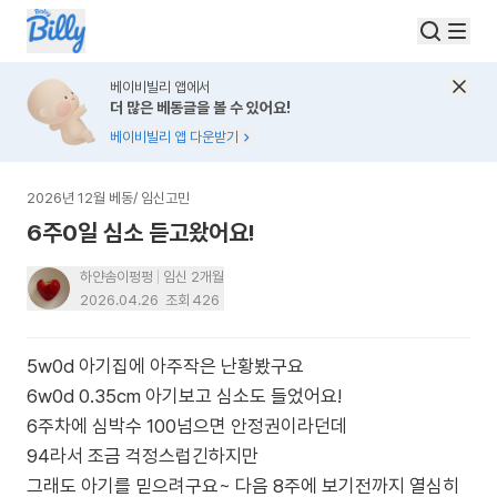
베이비빌리 앱에서
더 많은 베동글을 볼 수 있어요!
베이비빌리 앱 다운받기
2026년 12월 베동
/
임신고민
6주0일 심소 듣고왔어요!
하얀솜이펑펑
임신 2개월
2026.04.26
조회
426
5w0d 아기집에 아주작은 난황봤구요
6w0d 0.35cm 아기보고 심소도 들었어요!
6주차에 심박수 100넘으면 안정권이라던데
94라서 조금 걱정스럽긴하지만
그래도 아기를 믿으려구요~ 다음 8주에 보기전까지 열심히