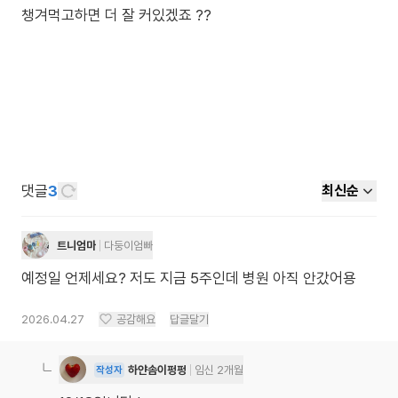
챙겨먹고하면 더 잘 커있겠죠 ??
댓글
3
최신순
트니엄마
다둥이엄빠
예정일 언제세요? 저도 지금 5주인데 병원 아직 안갔어용
2026.04.27
공감해요
답글달기
하얀솜이펑펑
임신 2개월
작성자