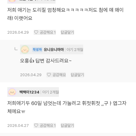
저희 애기는 도리질 엄청해요ㅋㅋㅋㅋㅋ저도 첨에 얘 왜이
래! 이랫어요
2026.04.29
공감해요
1
답글달기
유니유니마마
아기 2개월
작성자
오홍👍 답변 감사드려요~
2026.04.29
공감해요
답글달기
짹짹이1234
아기 2개월
저희애기두 60일 넘엇는데 가눌려고 휘젓휘젓 ,,구ㅏ엽그자
체에요ㅠ
2026.04.27
공감해요
1
답글달기