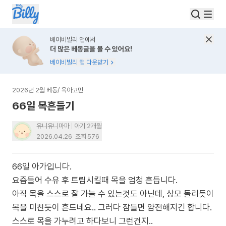
베이비빌리 앱에서
더 많은 베동글을 볼 수 있어요!
베이비빌리 앱 다운받기
2026년 2월 베동
/
육아고민
66일 목흔들기
유니유니마마
아기 2개월
2026.04.26
조회
576
66일 아가입니다.
요즘들어 수유 후 트림시킬때 목을 엄청 흔듭니다.
아직 목을 스스로 잘 가눌 수 있는것도 아닌데, 상모 돌리듯이
목을 미친듯이 흔드네요.. 그러다 잠들면 얌전해지긴 합니다.
스스로 목을 가누려고 하다보니 그런건지..