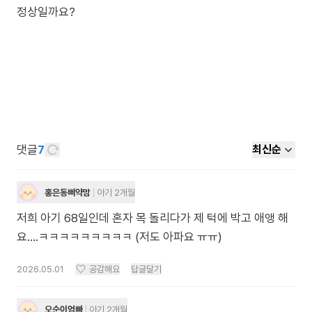
정상일까요?
댓글
7
최신순
홍은동삐약맘
아기 2개월
저희 아기 68일인데 혼자 목 돌리다가 제 턱에 박고 애앵 해
요....ㅋㅋㅋㅋㅋㅋㅋㅋㅋ (저도 아파요 ㅠㅠ)
2026.05.01
공감해요
답글달기
오순이엄빠
아기 2개월