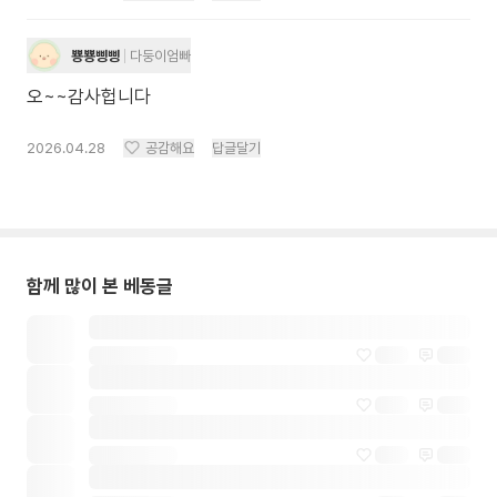
뿅뿅삥삥
다둥이엄빠
오~~감사헙니다
2026.04.28
공감해요
답글달기
함께 많이 본 베동글