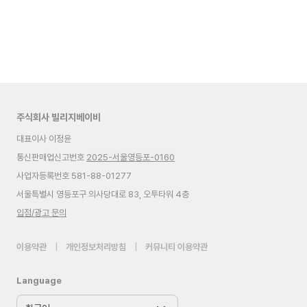
주식회사 빌리지베이비
대표이사 이정윤
통신판매업신고번호
2025-서울영등포-0160
사업자등록번호 581-88-01277
서울특별시 영등포구 의사당대로 83, 오투타워 4층
입점/광고 문의
이용약관
|
개인정보처리방침
|
커뮤니티 이용약관
Language