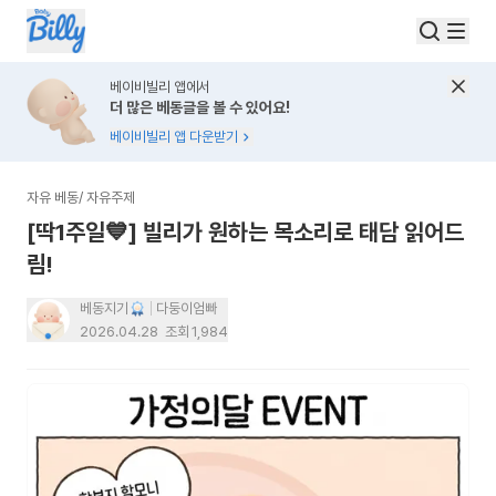
베이비빌리 앱에서
더 많은 베동글을 볼 수 있어요!
베이비빌리 앱 다운받기
자유 베동
/
자유주제
[딱1주일💙] 빌리가 원하는 목소리로 태담 읽어드
림!
베동지기
다둥이엄빠
2026.04.28
조회
1,984