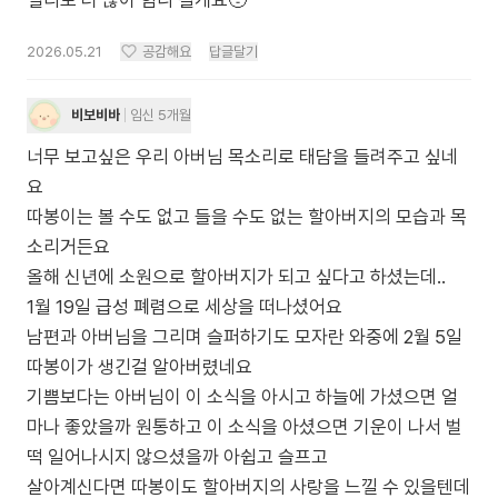
2026.05.21
공감해요
답글달기
비보비바
임신 5개월
너무 보고싶은 우리 아버님 목소리로 태담을 들려주고 싶네
요
따봉이는 볼 수도 없고 들을 수도 없는 할아버지의 모습과 목
소리거든요
올해 신년에 소원으로 할아버지가 되고 싶다고 하셨는데..
1월 19일 급성 폐렴으로 세상을 떠나셨어요
남편과 아버님을 그리며 슬퍼하기도 모자란 와중에 2월 5일
따봉이가 생긴걸 알아버렸네요
기쁨보다는 아버님이 이 소식을 아시고 하늘에 가셨으면 얼
마나 좋았을까 원통하고 이 소식을 아셨으면 기운이 나서 벌
떡 일어나시지 않으셨을까 아쉽고 슬프고
살아계신다면 따봉이도 할아버지의 사랑을 느낄 수 있을텐데