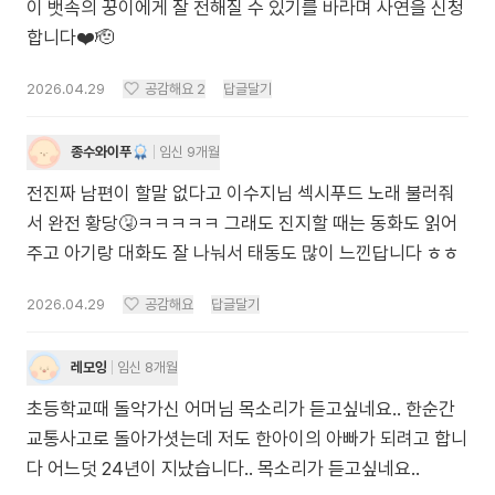
이 뱃속의 꿍이에게 잘 전해질 수 있기를 바라며 사연을 신청
합니다❤️🫡
2026.04.29
공감해요
2
답글달기
종수와이푸
임신 9개월
전진짜 남편이 할말 없다고 이수지님 섹시푸드 노래 불러줘
서 완전 황당🤧ㅋㅋㅋㅋㅋ 그래도 진지할 때는 동화도 읽어
주고 아기랑 대화도 잘 나눠서 태동도 많이 느낀답니다 ㅎㅎ
2026.04.29
공감해요
답글달기
레모잉
임신 8개월
초등학교때 돌악가신 어머님 목소리가 듣고싶네요.. 한순간
교통사고로 돌아가셧는데 저도 한아이의 아빠가 되려고 합니
다 어느덧 24년이 지났습니다.. 목소리가 듣고싶네요..