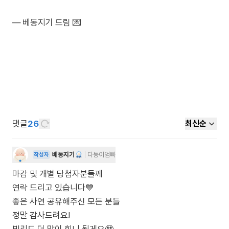
― 베동지기 드림 💌
댓글
26
최신순
베동지기
다둥이엄빠
작성자
마감 및 개별 당첨자분들께
연락 드리고 있습니다💙
좋은 사연 공유해주신 모든 분들
정말 감사드려요!
빌리도 더 많이 힘니 될게요🥹