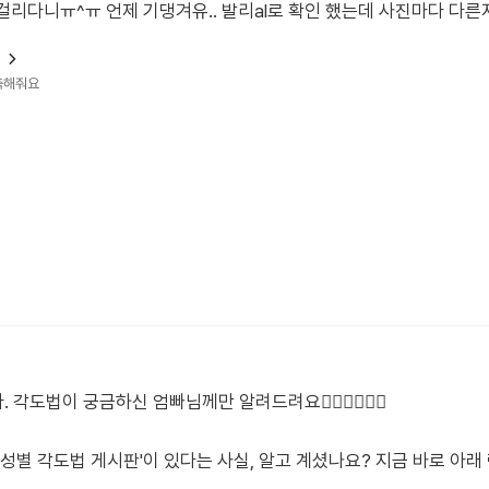
걸리다니ㅠ^ㅠ 언제 기댕겨유.. 발리al로 확인 했는데 사진마다 다른지
?
예측해줘요
법이 궁금하신 엄빠님께만 알려드려요🙋🏻‍♀️🙋🏻‍♂️
'성별 각도법 게시판'이 있다는 사실, 알고 계셨나요? 지금 바로 아