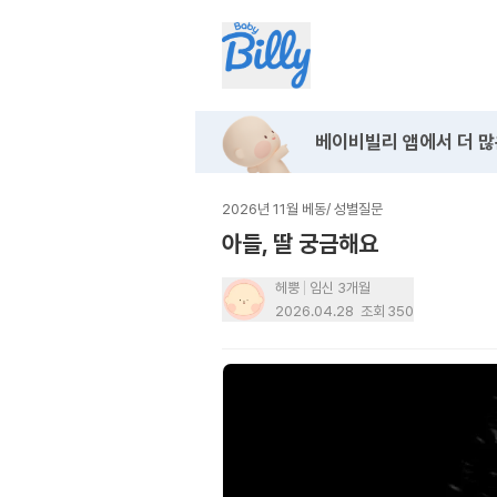
베이비빌리 앱에서
더 많
2026년 11월 베동
/
성별질문
아들, 딸 궁금해요
헤뿡
임신 3개월
2026.04.28
조회
350