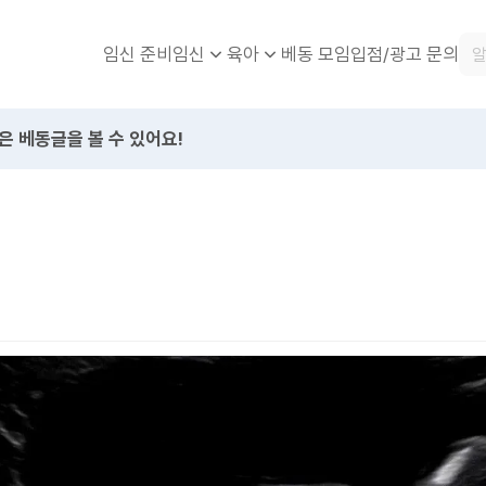
임신 준비
베동 모임
입점/광고 문의
임신
육아
은 베동글을 볼 수 있어요!