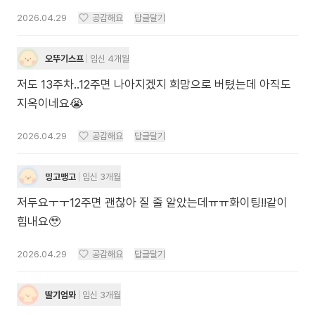
2026.04.29
공감해요
답글달기
오뚜기스프
임신 4개월
저도 13주차..12주면 나아지겠지 희망으로 버텼는데 아직도
지옥이네요😭
2026.04.29
공감해요
답글달기
밍고맹고
임신 3개월
저두요ㅜㅜ12주면 괜찮아 질 줄 알았는데ㅠㅠ화이팅!!같이
힘내요🥹
2026.04.29
공감해요
답글달기
딸기엄뫄
임신 3개월