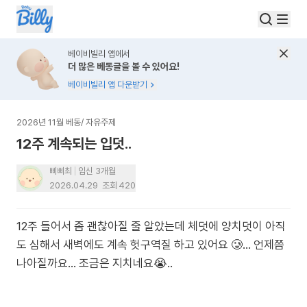
베이비빌리 앱에서
더 많은 베동글을 볼 수 있어요!
베이비빌리 앱 다운받기
2026년 11월 베동
/
자유주제
12주 계속되는 입덧..
삐삐최
임신 3개월
2026.04.29
조회
420
12주 들어서 좀 괜찮아질 줄 알았는데 체덧에 양치덧이 아직
도 심해서 새벽에도 계속 헛구역질 하고 있어요 🥲... 언제쯤
나아질까요... 조금은 지치네요😭..