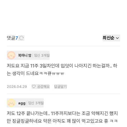
댓글
7
최신순
복마니 맘
임신 3개월
저도요 지금 11주 3일차인데 입덧이 나아지긴 하는걸까.. 하
는 생각이 드네요ㅋㅋ큐ㅠㅠㅠ
2026.04.29
공감해요
답글달기
agg
임신 3개월
저도 12주 끝나가는데.. 11주까지보다는 조금 약해지긴 했지
만 징글징글하네요 약은 아직도 꽤 많이 먹고있고요 휴 ㅋㅋ