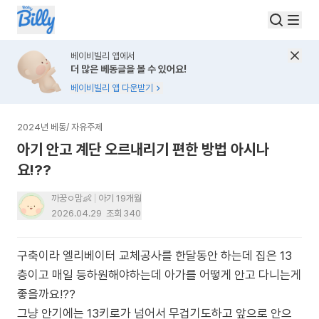
베이비빌리 앱에서
더 많은 베동글을 볼 수 있어요!
베이비빌리 앱 다운받기
2024년 베동
/
자유주제
아기 안고 계단 오르내리기 편한 방법 아시나
요!??
까꿍ㅇ맘👶
아기 19개월
2026.04.29
조회
340
구축이라 엘리베이터 교체공사를 한달동안 하는데 집은 13
층이고 매일 등하원해야하는데 아가를 어떻게 안고 다니는게
좋을까요!??
그냥 안기에는 13키로가 넘어서 무겁기도하고 앞으로 안으