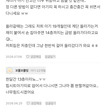
게다가 아기 안고는 너무 위험하고 힘들 것 같은데..
정 다른 방법이 없다면 아기띠 꼭 하시고 중간중간 꼭 쉬면서
다니세요 ㅠㅠ
올라갈때는 그래도 저희 아기 19개월인데 계단 올라가는거
재미 붙여서 손 잡아주면 14층까지는 금방 올라가더라고요
🥲...
저희집은 저층인데 그냥 한번씩 걸어 올라갔다가 와요 ㅎㅎ
2026.07.06
공감해요
답글달기
꼬물꼬물잉
아기 22개월
한달간 13층이라뇨...ㅜㅜ
힙시트아기띠로 업어서 다니시면 그나마 쫌 편할꺼같아요..
너무힘드시겠어요
2026.06.25
공감해요
답글달기