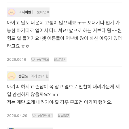
미니미민
다둥이엄빠
아이고 날도 더운데 고생이 많으세요 ㅜㅜ 포대기나 업기 가
능한 아기띠로 업어서 다니셔요! 앞으로 하는 거보다 훨~~씬
힘도 덜 들어가요! 옛 어른들이 어부바 많이 하신 이유가 있더
라고요 ㅎㅎ
2026.06.16
공감해요
답글달기
순금쓰
아기 23개월
아기띠 하시고 손잡이 꼭 잡고 옆으로 천천히 내려가눈게 제
일 안전하지 않을까요? ㅠㅠ
저는 계단 오래 내려가야 할 경우 무조건 아기띠 했어요.
2026.04.29
공감해요
1
답글달기