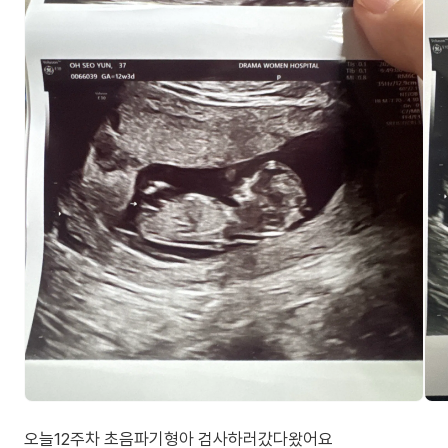
오늘12주차 초음파기형아 검사하러갔다왔어요