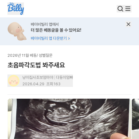
베이비빌리 앱에서
더 많은 베동글을 볼 수 있어요!
베이비빌리 앱 다운받기
2026년 11월 베동
/
성별질문
초음파각도법 봐주새요
냥이집사초보엄마야
다둥이엄빠
2026.04.29
조회
163