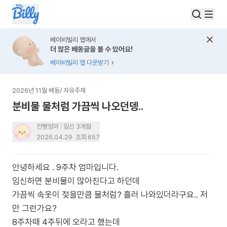
베이비빌리 앱에서
더 많은 베동글을 볼 수 있어요!
베이비빌리 앱 다운받기
2026년 11월 베동
/
자유주제
분비물 물처럼 가끔씩 나오던뎅..
안빵엄마
임신 3개월
2026.04.29
조회
657
안녕하세요 . 9주차 엄마입니다.
임신하면 분비물이 많아진다고 하던데
가끔씩 속옷이 젖을만큼 물처럼? 흘러 나와있더라구요.. 저
만 그런가요?
8주차때 4주뒤에 오라고 했는데