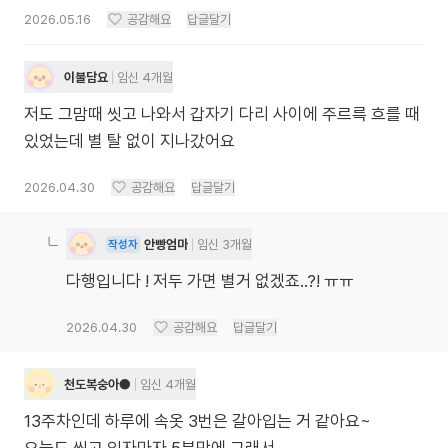
2026.05.16
공감해요
답글달기
이불담요
임신 4개월
저도 그맘때 씻고 나와서 갑자기 다리 사이에 주르륵 흐를 때
있었는데 별 탈 없이 지나갔어요
2026.04.30
공감해요
답글달기
안빵엄마
임신 3개월
작성자
다행입니다 ! 저두 가면 별거 없겠죠..?! ㅠㅠ
2026.04.30
공감해요
답글달기
천도복숭아●
임신 4개월
13주차인데 하루에 속옷 3번은 갈아입는 거 같아요~