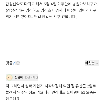
갑상선약도 다되고 해서 5월 4일 이주만에 병원가보려구요.
(갑상선약은 임신하고 임신초기 검사에 이상이 있어가지구
먹기 시작했어요.. 매일 반알씩 먹구 있답니다.)
댓글
7
최신순
망곰이
임신 4개월
저 그러면서 살짝 가렵기 시작하길래 먹던 질 유산균 2알로
늘려서 일주일 정도 먹으니까 원래대로 돌아왔어요! 요즘은
안그래요