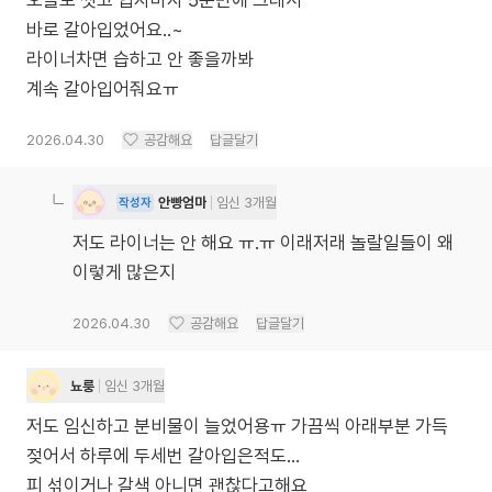
오늘도 씻고 입자마자 5분만에 그래서
바로 갈아입었어요..~
라이너차면 습하고 안 좋을까봐
계속 갈아입어줘요ㅠ
2026.04.30
공감해요
답글달기
안빵엄마
임신 3개월
작성자
저도 라이너는 안 해요 ㅠ.ㅠ 이래저래 놀랄일들이 왜
이렇게 많은지
2026.04.30
공감해요
답글달기
뇨룽
임신 3개월
저도 임신하고 분비물이 늘었어용ㅠ 가끔씩 아래부분 가득
젖어서 하루에 두세번 갈아입은적도...
피 섞이거나 갈색 아니면 괜찮다고해요