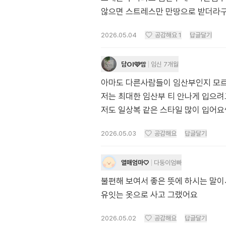
않으면 스트레스만 만땅으로 받더라구
2026.05.04
공감해요
1
답글달기
담Ol🩷맘
임신 7개월
아마도 다른사람들이 임산부인지 모르
저는 최대한 임산부 티 안나게 입으
저도 일상복 같은 스타일 많이 입어요
2026.05.03
공감해요
답글달기
열매엄마♡
다둥이엄빠
불편해 보여서 좋은 뜻에 하시는 말이
유잇는 옷으로 사고 그랬어요
2026.05.02
공감해요
답글달기