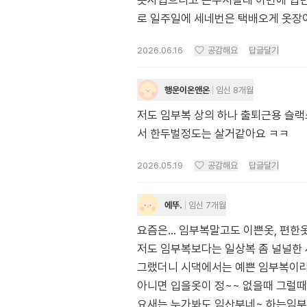
옷사입으리고 돈주시길래 이번에 입던
로 일주일에 세네번은 택배오게 옷장
2026.06.16
공감해요
답글달기
행운이온앤온
임신 8개월
저도 임부복 상의 하나 출퇴근용 슬랙
서 한두벌정도는 살거같아요 ㅋㅋ
2026.05.19
공감해요
답글달기
에뚜.
임신 7개월
요즘은... 임부복말고도 이쁜옷, 편
저도 임부복보다는 일상복 좀 널널한 
그랬더니 시댁에서는 예쁜 임부복이라며
아니면 입을옷이 정~~ 없을때 그럴
요새는 누가봐도 임산부네~ 하는임부복