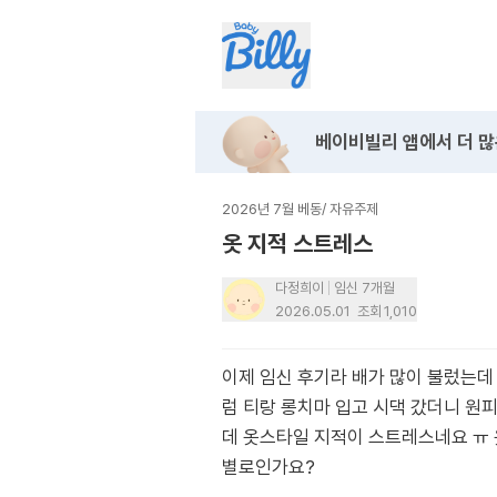
베이비빌리 앱에서
더 많
2026년 7월 베동
/
자유주제
옷 지적 스트레스
다정희이
임신 7개월
2026.05.01
조회
1,010
이제 임신 후기라 배가 많이 불렀는데
럼 티랑 롱치마 입고 시댁 갔더니 원
데 옷스타일 지적이 스트레스네요 ㅠ 
별로인가요?