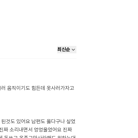
최신순
불러 움직이기도 힘든데 옷사러가자고
 된것도 있어요 남편도 옳다구나 싶었
 진짜 소리내면서 엉엉울었어요 진짜