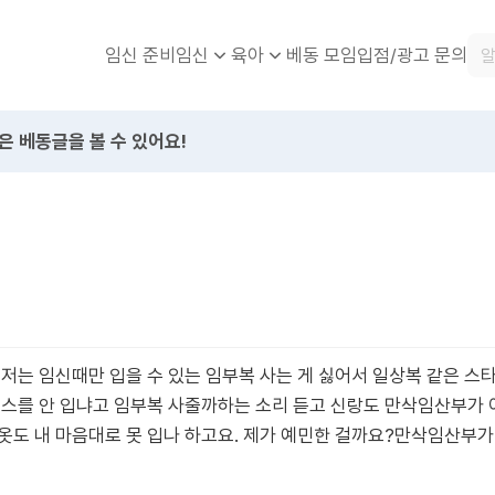
임신 준비
베동 모임
입점/광고 문의
임신
육아
은 베동글을 볼 수 있어요!
 저는 임신때만 입을 수 있는 임부복 사는 게 싫어서 일상복 같은 
피스를 안 입냐고 임부복 사줄까하는 소리 듣고 신랑도 만삭임산부가
옷도 내 마음대로 못 입나 하고요. 제가 예민한 걸까요?만삭임산부가