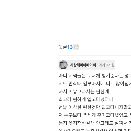
댓글
13
사랑해마이베이비
아기 3개월
아니 시댁들은 도대체 챙겨준다는 명
저도 만삭때 임부바지에 니트 많이입
하시고 낳고나서는 편한게
최고라 편하게 입고다녔더니
맨날 이상한 편한것만 입고다니지말고
저 누구보다 빡세게 꾸미고다녔었고 
는지 옷지적하길래 안그래도 살쪄서 