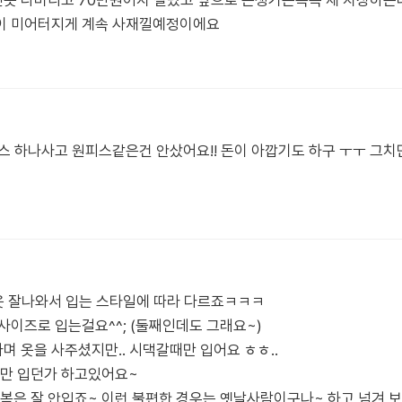
옷 다버리고 70만원어치 질렀고 앞으로 돈생기는족족 제 치장하
이 미어터지게 계속 사재낄예정이에요
스 하나사고 원피스같은건 안샀어요!! 돈이 아깝기도 하구 ㅜㅜ 그치
한옷 잘나와서 입는 스타일에 따라 다르죠ㅋㅋㅋ
사이즈로 입는걸요^^; (둘째인데도 그래요~)
 옷을 사주셨지만.. 시댁갈때만 입어요 ㅎㅎ..
때만 입던가 하고있어요~
은 잘 안입죠~ 이런 불편한 경우는 옛날사람이구나~ 하고 넘겨 보