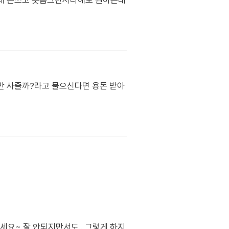
는데 돈쓰고 옷좀그만사라해도 원하는대
만 사줄까?라고 물으신다면 용돈 받아
세요~ 잘 안되지만서도.. 그렇게 하지