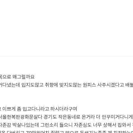
목으로 왜그럴까요
거다녔는데 입지도않고 취향에 맞지도않는 원피스 사주시겠다고 배
 이쁘게 좀 입고다니라고 하시더라구여
서울한복판광화문살다 경기도 작은동네로 온거라 더 안꾸미거다니게
자존감 박살나있는데 그런소리 들으니 자존심도 너무 상해서 집와서