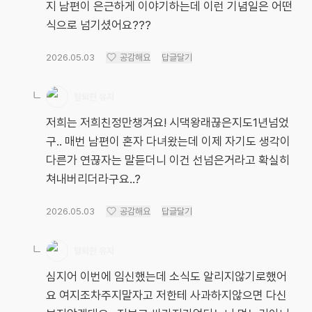
지 남편이 은근하게 이야기하는데 이런 기념일은 어떤
식으로 넘기셨어요???
2026.05.03
공감해요
답글달기
탈퇴한 유저
저희는 저희친정만챙겨요! 시댁왕래끊은지도1년넘었
구.. 매번 남편이 혼자 다녀왔는데 이제 자기도 생각이
다른가 연끊자는 말듣더니 이건 선넘은거라고 확실히
쳐내버리더라구요..?
2026.05.03
공감해요
답글달기
탈퇴한 유저
심지어 이번에 임신했는데 소식도 알리지않기로했어
요 여지조차주지말자고 저한테 사과하지않으면 다신