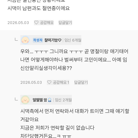
지금은 절연중인 상황이에요
시댁이 남편과도 절연중이에요
2026.05.03
공감해요
답글달기
찰떠기맘♡
임신 6개월
작성자
우와... ㅜㅜㅜ 그니까요 ㅜㅜㅜ 곧 명절이랑 애기태어
나면 어떻게해야하나 벌써부터 고민이에요... 아예 임
신안알리실생각이세용??
2026.05.03
공감해요
1
답글달기
얼떨떨 맘
임신 2개월
시댁측에서 먼저 연락와서 대화가 트이면 그때 얘기할
거같아요
지금은 저희가 연락할 길이 없습니다
차단당했거든요…ㅋ ㅠㅠ