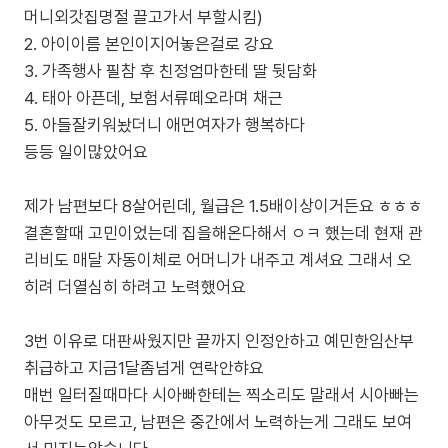
머니외갓집명절 끌고가서 부할시킴)
2. 아이이름 본인이지어놓은걸로 강요
3. 가족행사 필참 후 친정엄마한테 딸 뒷담화
4. 태아 아픈데, 보험서류떼오라며 채근
5. 아들잘키워놨더니 애먼여자가 행복하다
등등 일이많았어요
제가 남편보다 8살어린데, 월급은 1.5배이상이거든요 ㅎㅎㅎ
결혼할때 고민이었는데 집을해온다해서 ㅇㅋ 했는데 현재 관
리비도 매달 자동이체로 어머니가 내주고 계셔요 그래서 오
히려 더열심히 하려고 노력했어요
3번 이유로 대판싸웠지만 끝까지 인정안하고 예민한임산부
취급하고 지금1달좀넘게 연락안햐요
매번 일터질때마다 시아빠한테는 찍소리도 말래서 시아빠는
아무것도 모르고, 남편은 중간에서 노력하는게 그래도 보여