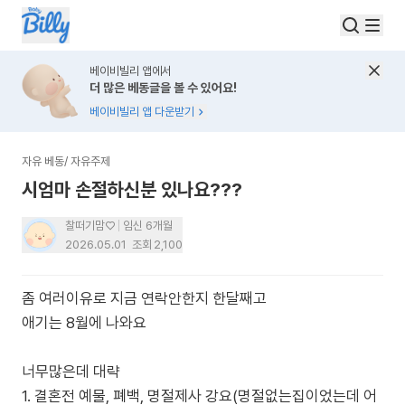
베이비빌리 앱에서
더 많은 베동글을 볼 수 있어요!
베이비빌리 앱 다운받기
자유 베동
/
자유주제
시엄마 손절하신분 있나요???
찰떠기맘♡
임신 6개월
2026.05.01
조회
2,100
좀 여러이유로 지금 연락안한지 한달째고
애기는 8월에 나와요
너무많은데 대략
1. 결혼전 예물, 폐백, 명절제사 강요(명절없는집이었는데 어