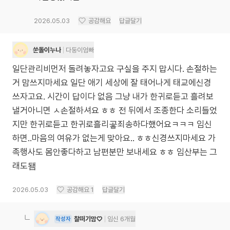
2026.05.03
공감해요
답글달기
쑨돌이누나
다둥이엄빠
일단관리비먼저 돌려놓자고요 구실을 주지 맙시다. 손절하는
거 맘쓰지마세요 일단 애기 세상에 잘 태어나게 태교에신경
쓰자고요. 시간이 답이다 없음 그냥 내가 한귀로듣고 흘려보
낼거아니면 ㅅ손절하셔요 ㅎㅎ 전 뒤에서 조종한다 소리들었
지만 한귀로듣고 한귀로흘리곻죄송하다했어요ㅋㅋㅋ 임신
하면..마음의 여유가 없는게 맞아요.. ㅎㅎ신경쓰지마세요 가
족행사도 몸안좋다하고 남편분만 보내세요 ㅎㅎ 임산부는 그
래도됌
2026.05.03
공감해요
1
답글달기
찰떠기맘♡
임신 6개월
작성자