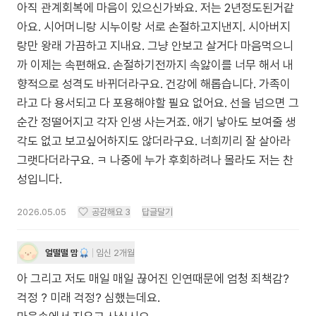
아직 관계회복에 마음이 있으신가봐요. 저는 2년정도된거같
아요. 시어머니랑 시누이랑 서로 손절하고지낸지. 시아버지
랑만 왕래 가끔하고 지내요. 그냥 안보고 살거다 마음먹으니
까 이제는 속편해요. 손절하기전까지 속앓이를 너무 해서 내
향적으로 성격도 바뀌더라구요. 건강에 해롭습니다. 가족이
라고 다 용서되고 다 포용해야할 필요 없어요. 선을 넘으면 그
순간 정떨어지고 각자 인생 사는거죠. 애기 낳아도 보여줄 생
각도 없고 보고싶어하지도 않더라구요. 너희끼리 잘 살아라
그랫다더라구요. ㅋ 나중에 누가 후회하려나 몰라도 저는 찬
성입니다.
2026.05.05
공감해요
3
답글달기
얼떨떨 맘
임신 2개월
아 그리고 저도 매일 매일 끊어진 인연때문에 엄청 죄책감?
걱정 ? 미래 걱정? 심했는데요.