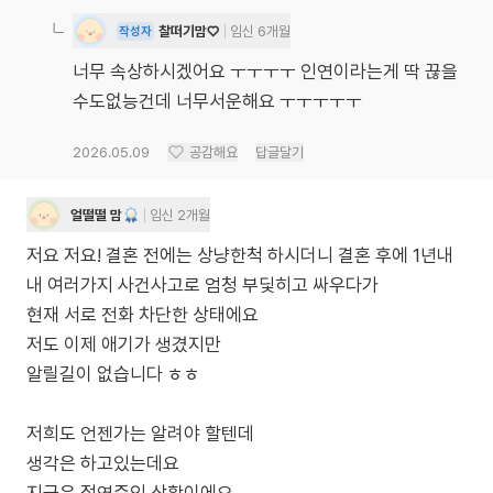
찰떠기맘♡
임신 6개월
작성자
너무 속상하시겠어요 ㅜㅜㅜㅜ 인연이라는게 딱 끊을
수도없능건데 너무서운해요 ㅜㅜㅜㅜㅜ
2026.05.09
공감해요
답글달기
얼떨떨 맘
임신 2개월
저요 저요! 결혼 전에는 상냥한척 하시더니 결혼 후에 1년내
내 여러가지 사건사고로 엄청 부딫히고 싸우다가
현재 서로 전화 차단한 상태에요
저도 이제 애기가 생겼지만
알릴길이 없습니다 ㅎㅎ
저희도 언젠가는 알려야 할텐데
생각은 하고있는데요