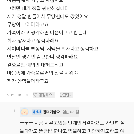
마음속에서 지우고 사십시오
그러면 내가 정말 편안해집니다
제가 정말 힘들어서 무당한테도 갔었어요
무당이 그러더라고요
가족이라고 생각하면 마음아프고 힘든데
회사 상사라고 생각하래요
시어머니를 부장님, 시댁을 회사라고 생각하고
만날일 생기면 출근한다 생각하래요
겉으로만 예의만 대해드리고
마음속에 가족으로써의 정을 지워야
제가 안힘들더라구요
2026.05.03
공감해요
1
답글달기
찰떠기맘♡
임신 6개월
작성자
ㅜㅜㅜ 지금 지우고있는 단계인거같아요.... 가만히 잘
놀다가도 뜬금없 화나고 억울허고 미안하기도하고 여