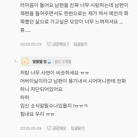
러마음이 들어요 남편을 진짜 너무 사랑하는데 남편이
제편을 들어주면서도 한편으로는 제가 져서 예전의 화
목했던 삶으로 가고싶은 모양이 너무 느껴져셔요 ...
휴.....
2026.05.03
공감해요
1
답글달기
얼떨떨 맘
임신 2개월
저랑 너무 사연이 비슷하세요 ㅠㅠ
어버이날이라고 남편이 용기내서 시어머니한테 전화
하니 차단되어있어요
하하
임신 소식알릴수나있을지 !ㅠㅠㅋ
힘내요 우리 ㅠㅠ
2026.05.09
공감해요
답글달기