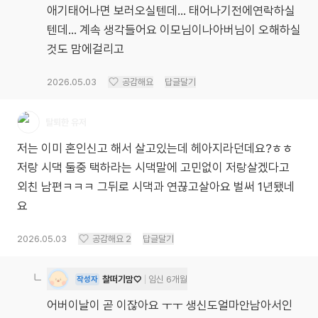
애기태어나면 보러오실텐데... 태어나기전에연락하실
텐데... 계속 생각들어요 이모님이나아버님이 오해하실
것도 맘에걸리고
2026.05.03
공감해요
답글달기
탈퇴한 유저
저는 이미 혼인신고 해서 살고있는데 헤아지라던데요?ㅎㅎ
저랑 시댁 둘중 택하라는 시댁말에 고민없이 저랑살겠다고
외친 남편ㅋㅋㅋ 그뒤로 시댁과 연끊고살아요 벌써 1년됐네
요
2026.05.03
공감해요
2
답글달기
찰떠기맘♡
임신 6개월
작성자
어버이날이 곧 이잖아요 ㅜㅜ 생신도얼마안남아서인