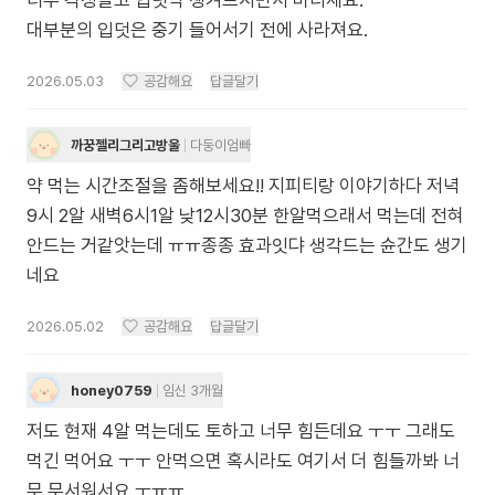
너무 걱정말고 입덧약 챙겨드시면서 버티세요.
대부분의 입덧은 중기 들어서기 전에 사라져요.
2026.05.03
공감해요
답글달기
까꿍젤리그리고방울
다둥이엄빠
약 먹는 시간조절을 좀해보세요!! 지피티랑 이야기하다 저녁
9시 2알 새벽6시1알 낮12시30분 한알먹으래서 먹는데 전혀
안드는 거같앗는데 ㅠㅠ종종 효과잇댜 생각드는 슌간도 생기
네요
2026.05.02
공감해요
답글달기
honey0759
임신 3개월
저도 현재 4알 먹는데도 토하고 너무 힘든데요 ㅜㅜ 그래도
먹긴 먹어요 ㅜㅜ 안먹으면 혹시라도 여기서 더 힘들까봐 너
무 무서워서요 ㅜㅠㅠ