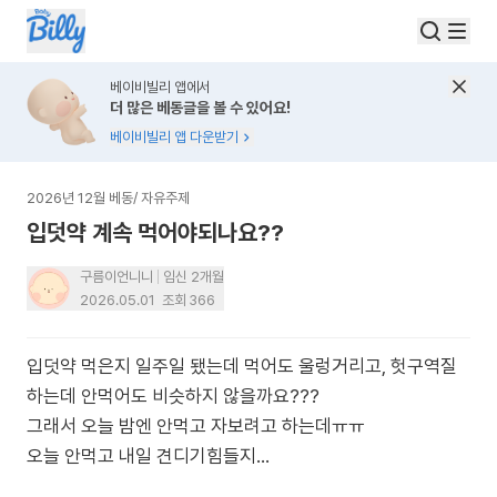
베이비빌리 앱에서
더 많은 베동글을 볼 수 있어요!
베이비빌리 앱 다운받기
2026년 12월 베동
/
자유주제
입덧약 계속 먹어야되나요??
구름이언니니
임신 2개월
2026.05.01
조회
366
입덧약 먹은지 일주일 됐는데 먹어도 울렁거리고, 헛구역질
하는데 안먹어도 비슷하지 않을까요???
그래서 오늘 밤엔 안먹고 자보려고 하는데ㅠㅠ
오늘 안먹고 내일 견디기힘들지...