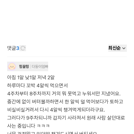
댓글
3
최신순
힝꿀힝
다둥이엄빠
아침 1알 낮1알 저녁 2알
하루마다 꼬박 4알씩 먹으면서
4주차부터 8주차까지 거의 뭐 못먹고 누워서만 지냈어요.
중간에 없이 버텨볼까하면서 한 알씩 덜 먹어보다가 토하고
비실비실거려서 다시 4알씩 챙겨먹게되더라구요.
그러다가 9주차되니까 갑자기 사라져서 원래 사람 살던대로
사는 중입니다 ㅋㅋㅋ