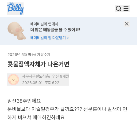
베이비빌리 앱에서
더 많은 베동글을 볼 수 있어요!
베이비빌리 앱 다운받기
2026년 5월 베동
/
자유주제
콧물점액자체가 나온거면
서우지구별도착👼
임신 9개월
2026.05.01
조회
622
임신38주인데요
분비물보다 이슬일경우가 클까요??? 선분홍이나 갈색이 연
하게 비쳐서 애매하긴하네요