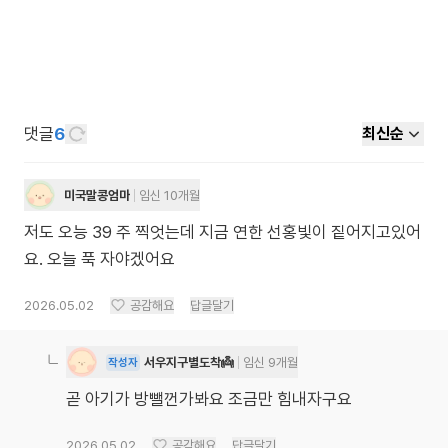
댓글
6
최신순
미국말콩엄마
임신 10개월
저도 오능 39 주 찍엇는데 지금 연한 선홍빛이 짙어지고있어
요. 오늘 푹 자야겠어요
2026.05.02
공감해요
답글달기
서우지구별도착👼
임신 9개월
작성자
곧 아기가 방뺄껀가봐요 조금만 힘내자구요
2026.05.02
공감해요
답글달기