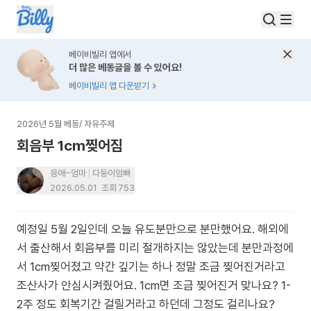
베이비빌리 앱에서
더 많은 베동글을 볼 수 있어요!
베이비빌리 앱 다운받기
2026년 5월 베동
/
자유주제
회음부 1cm찢어짐
응애~엄마
다둥이엄빠
2026.05.01
조회
753
예정일 5월 2일인데 오늘 유도분만으로 분만했어요. 해외에
서 출산해서 회음부를 미리 절개하지는 않았는데 분만과정에
서 1cm찢어졌고 약간 깊기는 하나 정말 조금 찢어진거라고
조산사가 안심시켜줬어요. 1cm면 조금 찢어진거 맞나요? 1-
2주 정도 회복기간 걸릴거라고 하던데 그정도 걸리나요?