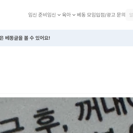
임신 준비
베동 모임
입점/광고 문의
임신
육아
은 베동글을 볼 수 있어요!