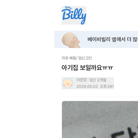
베이비빌리 앱에서
더 많
자유 베동
/
임신고민
아기집 보일까요ㅠㅠ
이깡깡
임신 2개월
2026.05.02
조회
281