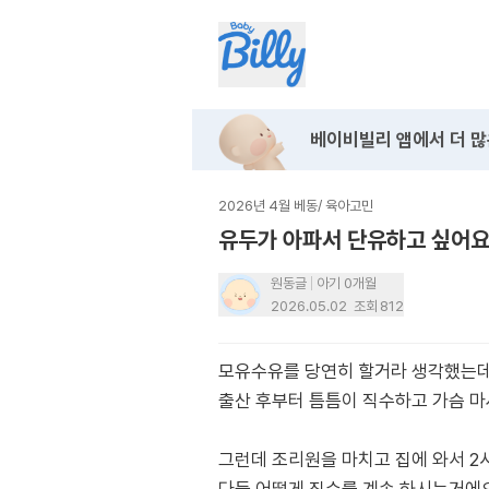
베이비빌리 앱에서
더 많
2026년 4월 베동
/
육아고민
유두가 아파서 단유하고 싶어
원동글
아기 0개월
2026.05.02
조회
812
모유수유를 당연히 할거라 생각했는데
출산 후부터 틈틈이 직수하고 가슴 마
그런데 조리원을 마치고 집에 와서 2시