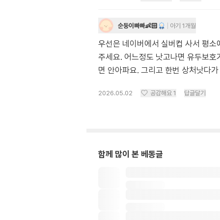
순둥이빠빠👶🏻
아기 1개월
우선은 네이버에서 실버컵 사서 평소에
주세요. 어느정도 낫고나면 유두보호기
면 안아파요. 그리고 한번 상처낫다
2026.05.02
공감해요
1
답글달기
함께 많이 본 베동글