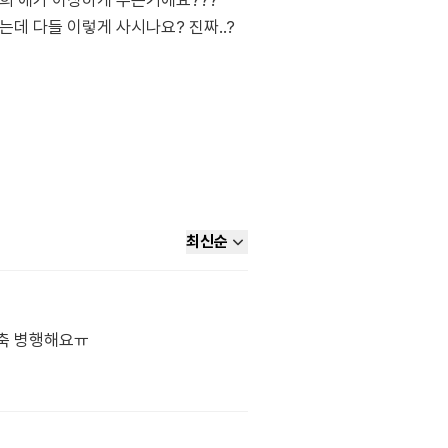
저희 애가 이상하게 무는거에요???
데 다들 이렇게 사시나요? 진짜..?
최신순
유축 병행해요ㅠ