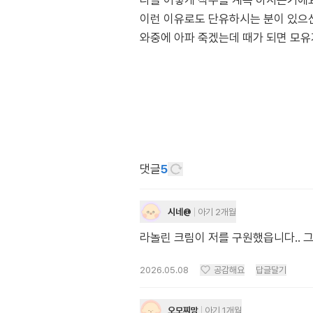
다들 어떻게 직수를 계속 하시는거에요
이런 이유로도 단유하시는 분이 있으신
와중에 아파 죽겠는데 때가 되면 모
댓글
5
시네@
아기 2개월
라놀린 크림이 저를 구원했읍니다.. 
2026.05.08
공감해요
답글달기
오모찌맘
아기 1개월