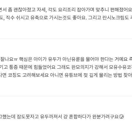
서 좀 괜찮아졌고 자세, 각도 요리조리 잡아가며 맞추니 편해졌어요
정도, 직수 쉬시고 유축으로 가시는것도 좋아요. 그리고 란시노크림도
 잘나요ㅠ 핵심은 아이가 유두가 아닌유륜을 물어야 한다는 거예요 
생기고 통증 때문에 힘들었어요 그래도 완모의지가 강해서 모유수유코
다면 코칭도 고려해보세요 아니면 유튜브에 젖 깊게 물리는 방법 찾
고했는데 잠도못자고 유두까져서 걍 혼합하다가 완분가려구요🥲