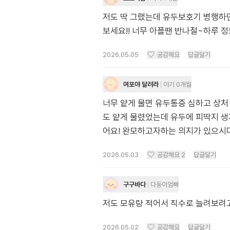
저도 딱 그랬는데 유두보호기 병행하면
보세요!! 너무 아플땐 반나절~하루 
2026.05.05
공감해요
답글달기
여포야 달려라
아기 0개월
너무 얕게 물면 유두통증 심하고 상처
도 얕게 물렸었는데 유두에 피딱지 
어요! 완모하고자하는 의지가 있으시
2026.05.03
공감해요
2
답글달기
구구바다
다둥이엄빠
저도 모유량 적어서 직수로 늘려보려
2026.05.02
공감해요
답글달기