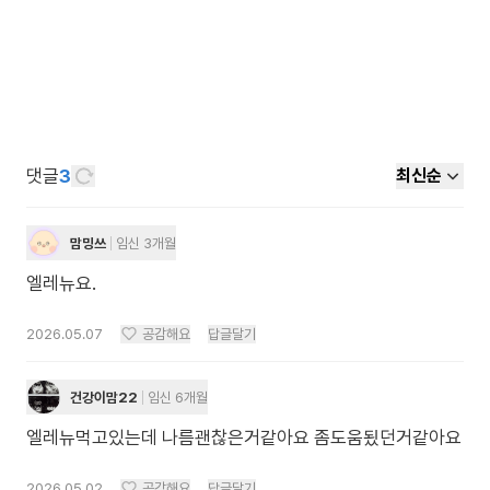
댓글
3
최신순
맘밍쓰
임신 3개월
엘레뉴요.
2026.05.07
공감해요
답글달기
건강이맘22
임신 6개월
엘레뉴먹고있는데 나름괜찮은거같아요 좀도움됬던거같아요
2026.05.02
공감해요
답글달기