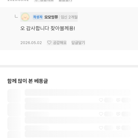
모모밍쮸
임신 2개월
작성자
오 감사합니다 찾아볼께용!
2026.05.02
공감해요
답글달기
함께 많이 본 베동글