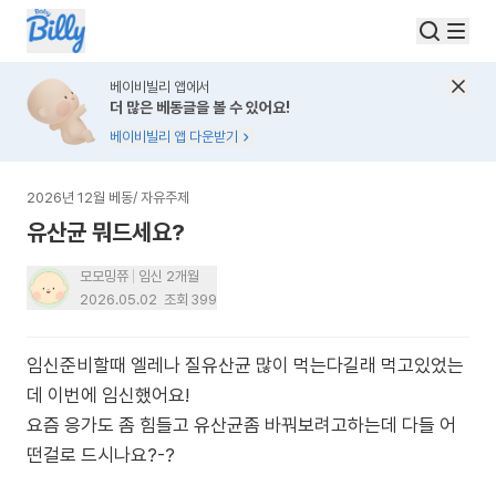
베이비빌리 앱에서
더 많은 베동글을 볼 수 있어요!
베이비빌리 앱 다운받기
2026년 12월 베동
/
자유주제
유산균 뭐드세요?
모모밍쮸
임신 2개월
2026.05.02
조회
399
임신준비할때 엘레나 질유산균 많이 먹는다길래 먹고있었는
데 이번에 임신했어요!
요즘 응가도 좀 힘들고 유산균좀 바꿔보려고하는데 다들 어
떤걸로 드시나요?-?