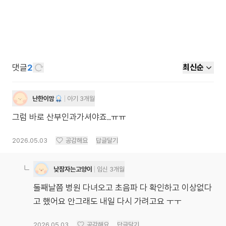
댓글
2
최신순
난한이맘
아기 3개월
그럼 바로 산부인과가셔야죠..ㅠㅠ
2026.05.03
공감해요
답글달기
낮잠자는고양이
임신 3개월
둘째날쯤 병원 다녀오고 초음파 다 확인하고 이상없다
고 했어요 안그래도 내일 다시 가려고요 ㅜㅜ
2026.05.03
공감해요
답글달기