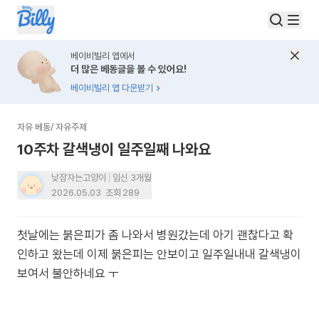
베이비빌리 앱에서
더 많은 베동글을 볼 수 있어요!
베이비빌리 앱 다운받기
자유 베동
/
자유주제
10주차 갈색냉이 일주일째 나와요
낮잠자는고양이
임신 3개월
2026.05.03
조회
289
첫날에는 붉은피가 좀 나와서 병원갔는데 아기 괜찮다고 확
인하고 왔는데 이제 붉은피는 안보이고 일주일내내 갈색냉이
보여서 불안하네요 ㅜ