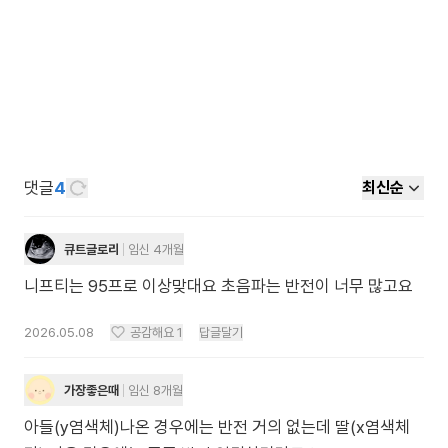
댓글
4
최신순
큐트글로리
임신 4개월
니프티는 95프로 이상맞대요 초음파는 반전이 너무 많고요
2026.05.08
공감해요
1
답글달기
가장좋은때
임신 8개월
아들(y염색체)나온 경우에는 반전 거의 없는데 딸(x염색체