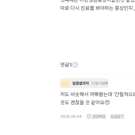
첫째때는 이런땡김증상이없던것 같
따로 다시 진료를 봐야하는 증상인지
댓글
1
달콤쌀과자
다둥이엄빠
저도 비슷해서 여쭤봤는데 ‘간헐적으로
것도 괜찮을 것 같아요🥺
2026.05.04
공감해요
답글달기