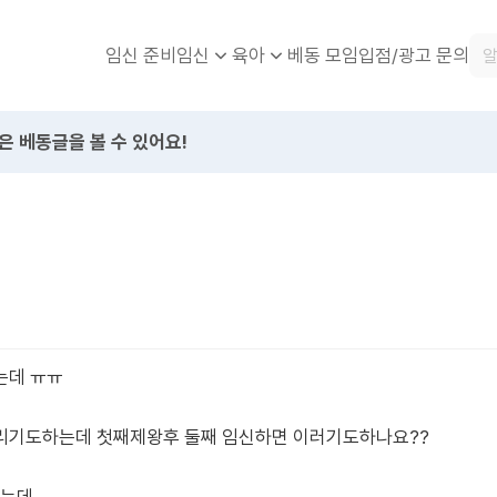
임신 준비
베동 모임
입점/광고 문의
임신
육아
은 베동글을 볼 수 있어요!
는데 ㅠㅠ
리기도하는데 첫째제왕후 둘째 임신하면 이러기도하나요??