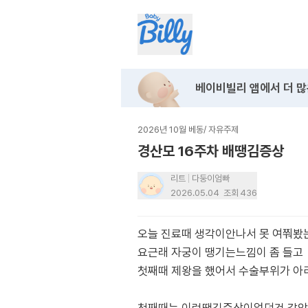
베이비빌리 앱에서
더 많
2026년 10월 베동
/
자유주제
경산모 16주차 배땡김증상
리트
다둥이엄빠
2026.05.04
조회
436
오늘 진료때 생각이안나서 못 여쭤봤
요근래 자궁이 땡기는느낌이 좀 들고
첫째때 제왕을 했어서 수술부위가 아